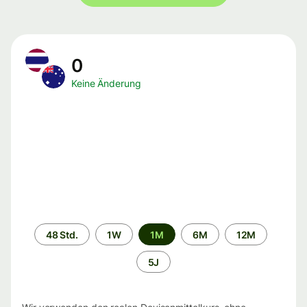
0
Keine Änderung
Zeitraum
48 Std.
1W
1M
6M
12M
5J