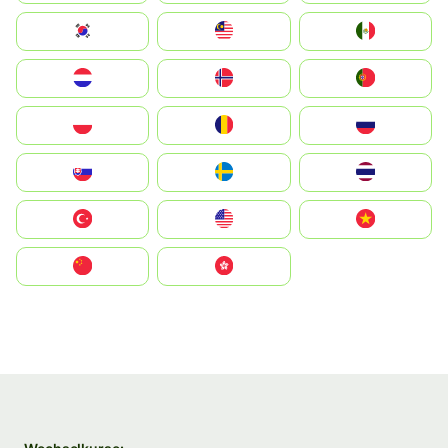
South Korea
Malay
Mexico
Nederland
Norge
Portugal
Polska
România
Россия
Slovensko
Ruoŧŧa
ไทย
Türkiye
United States
Vietnam
中国
中國香港特別行政區