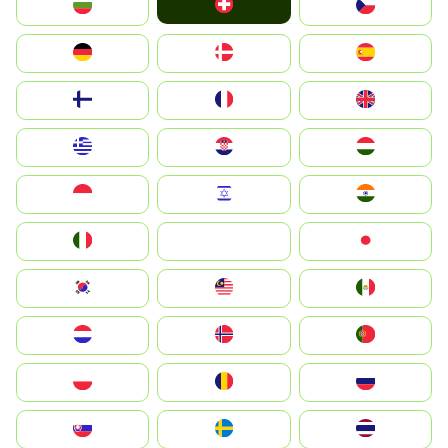
Switzerland
България
Czechia
Deutschland
Denmark
España
Suomi
France
United Kingdom
Greece
Hrvatska
Magyarország
Indonesia
Israel
India
Italia
JA
Japan
South Korea
Malay
Mexico
Nederland
Norge
Portugal
Polska
România
Россия
Slovensko
Ruoŧŧa
ไทย