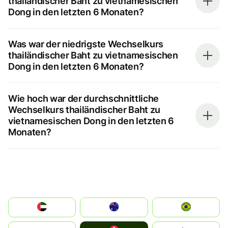
thailändischer Baht zu vietnamesischen
Dong in den letzten 6 Monaten?
Was war der niedrigste Wechselkurs
thailändischer Baht zu vietnamesischen
Dong in den letzten 6 Monaten?
Wie hoch war der durchschnittliche
Wechselkurs thailändischer Baht zu
vietnamesischen Dong in den letzten 6
Monaten?
الإمارات العربية المتحدة
Australia
Brazil