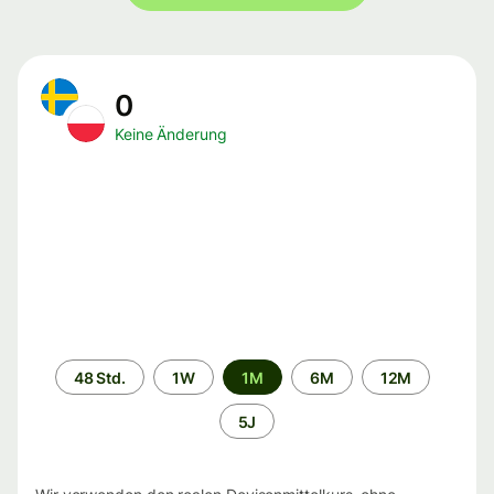
0
Keine Änderung
Zeitraum
48 Std.
1W
1M
6M
12M
5J