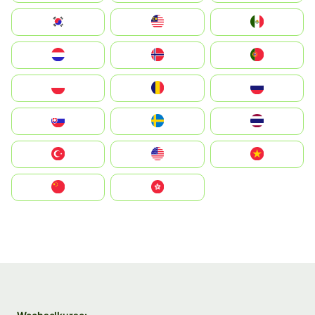
South Korea
Malay
Mexico
Nederland
Norge
Portugal
Polska
România
Россия
Slovensko
Ruoŧŧa
ไทย
Türkiye
United States
Vietnam
中国
中國香港特別行政區