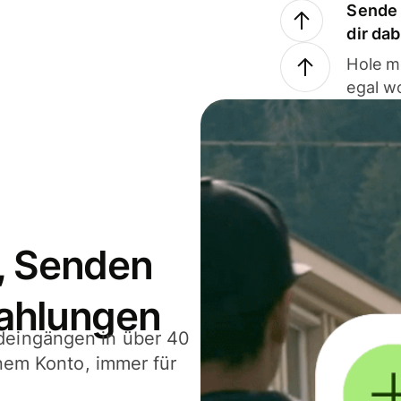
Sende 
dir da
Hole m
egal w
, Senden
ahlungen
deingängen in über 40
inem Konto, immer für