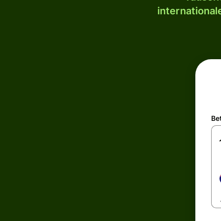
internationa
Be