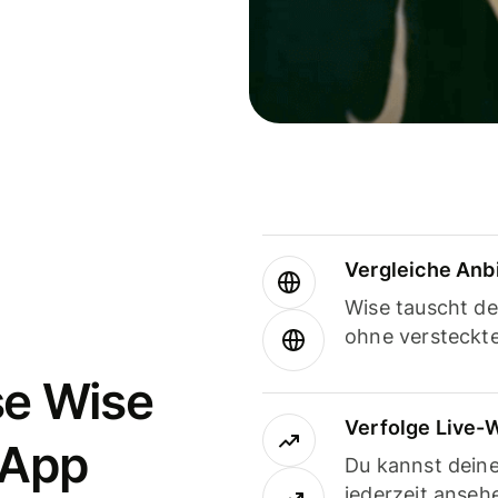
Vergleiche Anb
Wise tauscht d
ohne versteckt
se Wise
Verfolge Live-
-App
Du kannst dein
jederzeit anseh