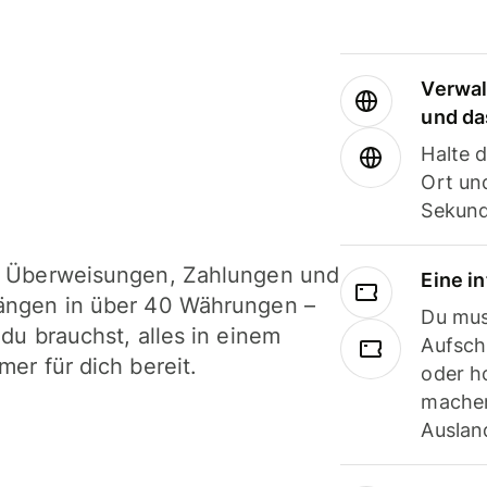
Verwal
und da
Halte 
Ort und
Sekund
i Überweisungen, Zahlungen und
Eine i
ängen in über 40 Währungen –
Du mus
 du brauchst, alles in einem
Aufsch
mer für dich bereit.
oder h
machen
Ausland