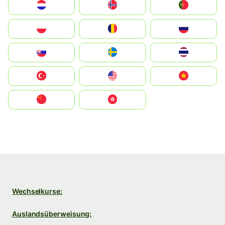
Nederland
Norge
Portugal
Polska
România
Россия
Slovensko
Ruoŧŧa
ไทย
Türkiye
United States
Vietnam
中国
中國香港特別行政區
Wechselkurse:
Auslandsüberweisung: