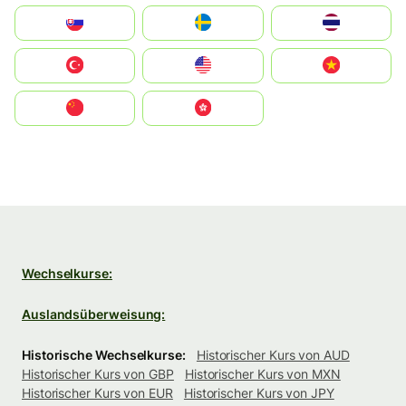
Slovensko
Ruoŧŧa
ไทย
Türkiye
United States
Vietnam
中国
中國香港特別行政區
Wechselkurse:
Auslandsüberweisung:
Historische Wechselkurse:
Historischer Kurs von AUD
Historischer Kurs von GBP
Historischer Kurs von MXN
Historischer Kurs von EUR
Historischer Kurs von JPY