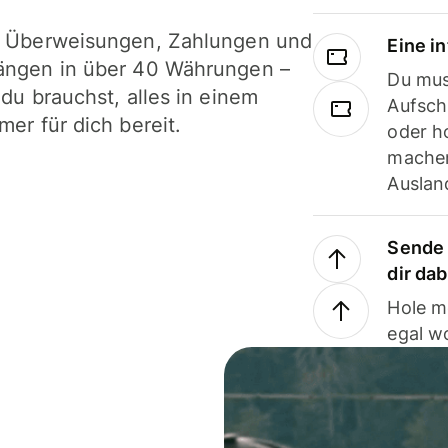
i Überweisungen, Zahlungen und
Eine i
ängen in über 40 Währungen –
Du mus
 du brauchst, alles in einem
Aufsch
mer für dich bereit.
oder h
machen
Ausland
Sende 
dir da
Hole m
egal w