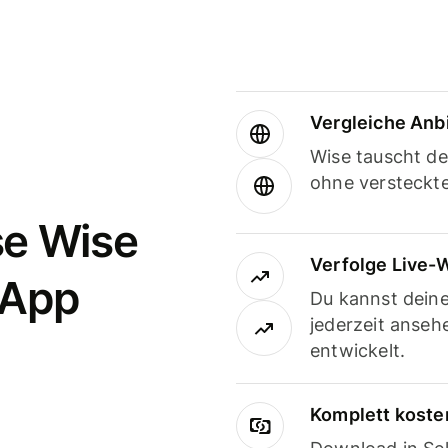
Vergleiche Anb
Wise tauscht d
ohne versteckt
se Wise
Verfolge Live-
-App
Du kannst dein
jederzeit anseh
entwickelt.
Komplett koste