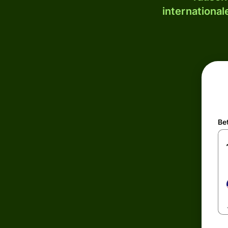
internationa
Be