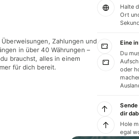
Halte 
Ort und
Sekund
i Überweisungen, Zahlungen und
Eine i
ängen in über 40 Währungen –
Du mus
 du brauchst, alles in einem
Aufsch
mer für dich bereit.
oder h
machen
Ausland
Sende 
dir da
Hole m
egal w