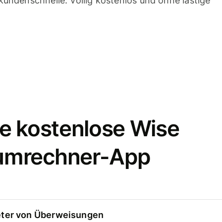
undenschnelle. Völlig kostenlos und ohne lästige
e kostenlose Wise
umrechner-App
eter von Überweisungen