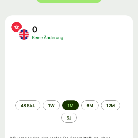
0
Keine Änderung
Zeitraum
48 Std.
1W
1M
6M
12M
5J