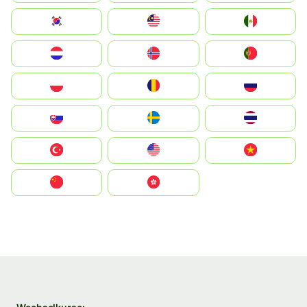
South Korea
Malay
Mexico
Nederland
Norge
Portugal
Polska
România
Россия
Slovensko
Ruoŧŧa
ไทย
Türkiye
United States
Vietnam
中国
中國香港特別行政區