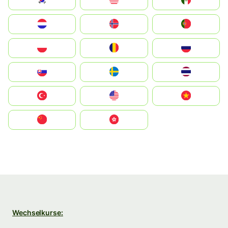
South Korea
Malay
Mexico
Nederland
Norge
Portugal
Polska
România
Россия
Slovensko
Ruoŧŧa
ไทย
Türkiye
United States
Vietnam
中国
中國香港特別行政區
Wechselkurse: