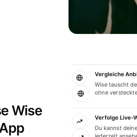
Vergleiche Anb
Wise tauscht d
ohne versteckt
se Wise
Verfolge Live-
-App
Du kannst dein
jederzeit anseh