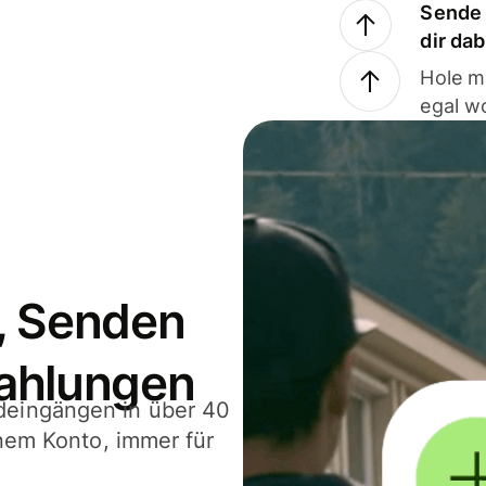
Sende 
dir da
Hole m
egal w
, Senden
ahlungen
deingängen in über 40
inem Konto, immer für