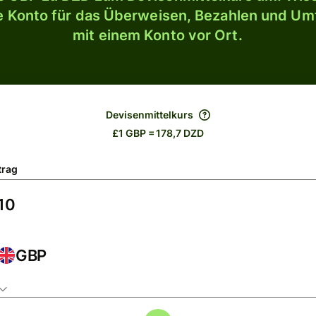
le Konto für das Überweisen, Bezahlen und U
mit einem Konto vor Ort.
Devisenmittelkurs
£1 GBP = 178,7 DZD
trag
GBP