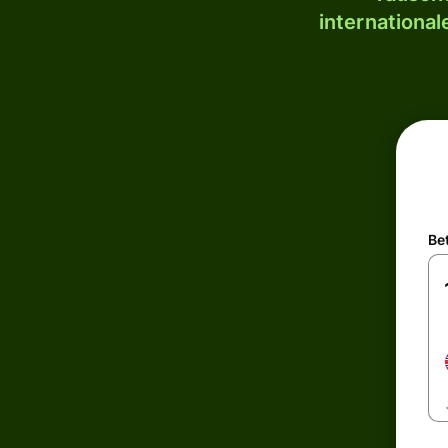
internationa
Be