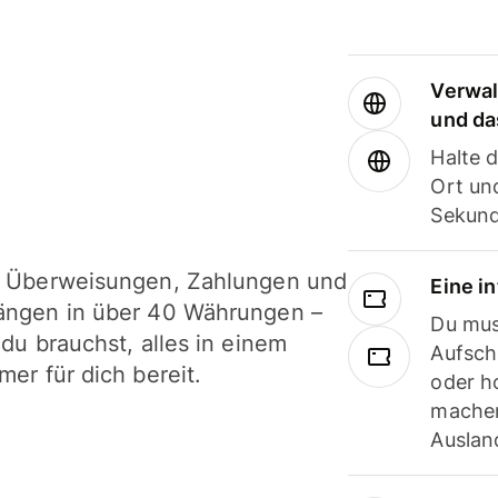
Verwal
und da
Halte 
Ort und
Sekund
i Überweisungen, Zahlungen und
Eine i
ängen in über 40 Währungen –
Du mus
 du brauchst, alles in einem
Aufsch
mer für dich bereit.
oder h
machen
Ausland