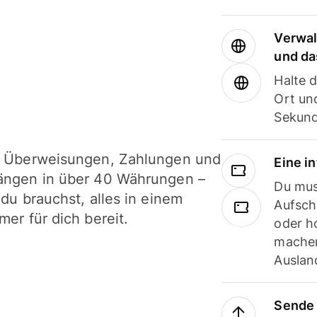
Verwal
und da
Halte 
Ort und
Sekund
i Überweisungen, Zahlungen und
Eine i
ängen in über 40 Währungen –
Du mus
 du brauchst, alles in einem
Aufsch
mer für dich bereit.
oder h
machen
Ausland
Sende 