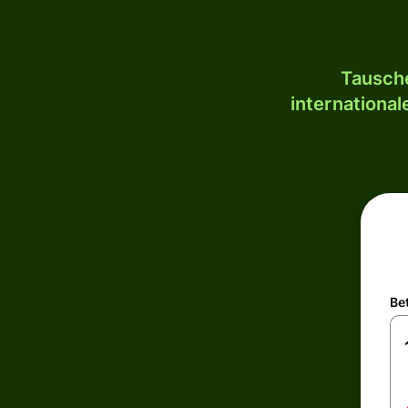
Tausche
internationa
Be