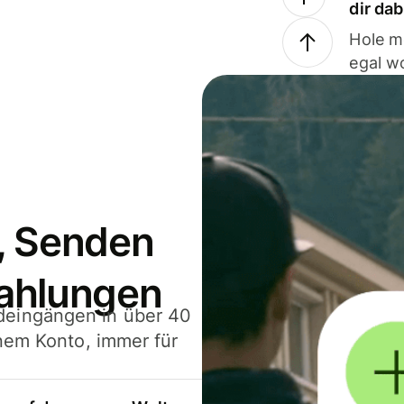
dir da
Hole m
egal w
, Senden
ahlungen
deingängen in über 40
inem Konto, immer für