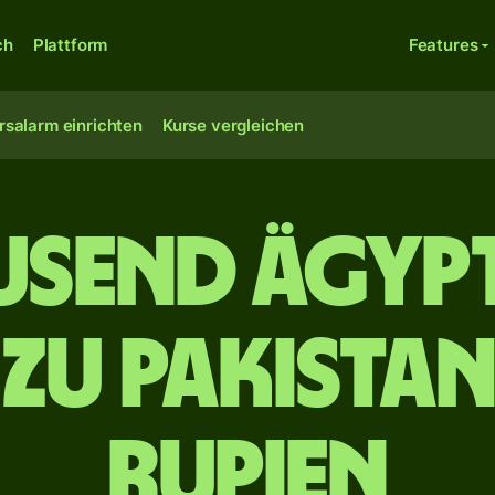
ch
Plattform
Features
rsalarm einrichten
Kurse vergleichen
ausend ägyp
zu pakista
Rupien