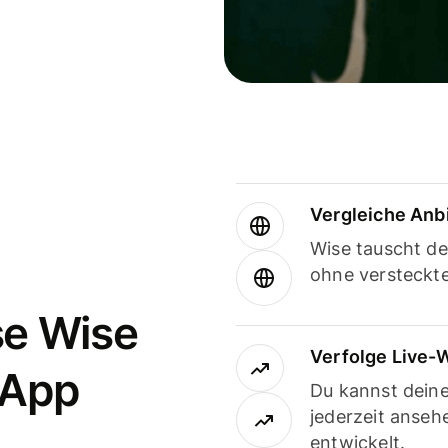
Vergleiche Anb
Wise tauscht d
ohne versteckt
se Wise
Verfolge Live-
-App
Du kannst dein
jederzeit anseh
entwickelt.