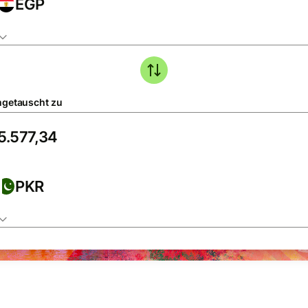
EGP
getauscht zu
PKR