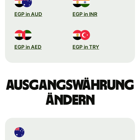
EGP in AUD
EGP in INR
EGP in AED
EGP in TRY
Ausgangswährung
ändern