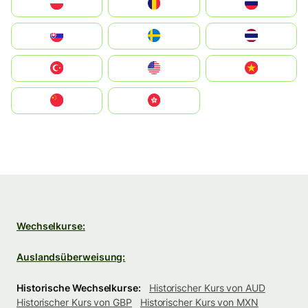
Polska
România
Россия
Slovensko
Ruoŧŧa
ไทย
Türkiye
United States
Vietnam
中国
中國香港特別行政區
Wechselkurse:
Auslandsüberweisung:
Historische Wechselkurse:
Historischer Kurs von AUD
Historischer Kurs von GBP
Historischer Kurs von MXN