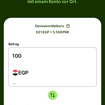
mit einem Konto vor Ort.
Devisenmittelkurs
E£1 EGP = 5,559 PKR
Betrag
EGP