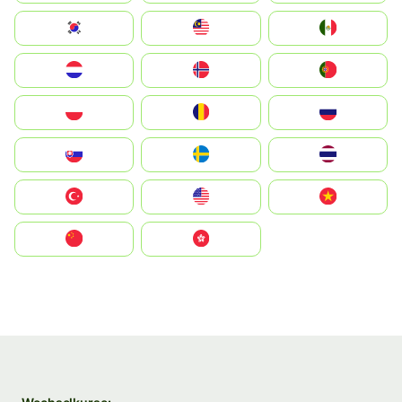
South Korea
Malay
Mexico
Nederland
Norge
Portugal
Polska
România
Россия
Slovensko
Ruoŧŧa
ไทย
Türkiye
United States
Vietnam
中国
中國香港特別行政區