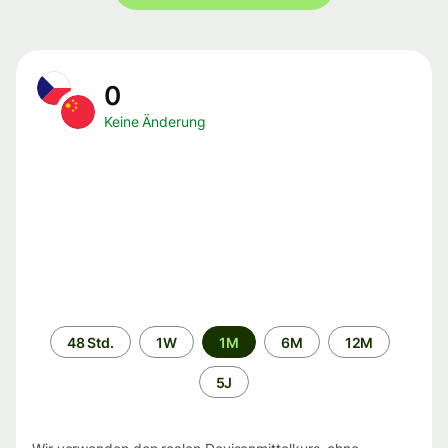
0
Keine Änderung
Zeitraum
48 Std.
1W
1M
6M
12M
5J