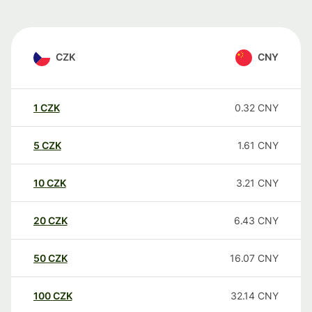
CZK
CNY
1
CZK
0.32
CNY
5
CZK
1.61
CNY
10
CZK
3.21
CNY
20
CZK
6.43
CNY
50
CZK
16.07
CNY
100
CZK
32.14
CNY