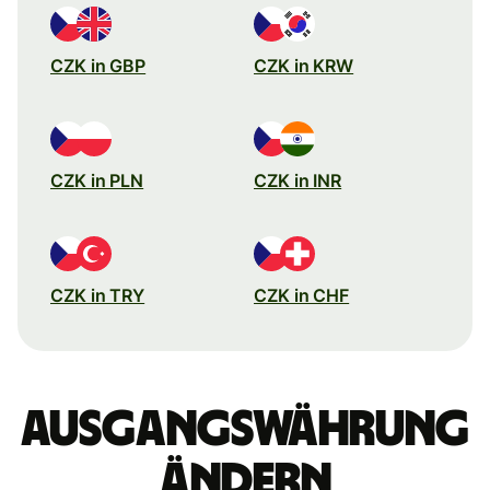
CZK in GBP
CZK in KRW
CZK in PLN
CZK in INR
CZK in TRY
CZK in CHF
Ausgangswährung
ändern