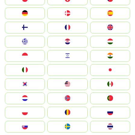
Deutschland
Denmark
España
Suomi
France
United Kingdom
Greece
Hrvatska
Magyarország
Indonesia
Israel
India
Italia
JA
Japan
South Korea
Malay
Mexico
Nederland
Norge
Portugal
Polska
România
Россия
Slovensko
Ruoŧŧa
ไทย