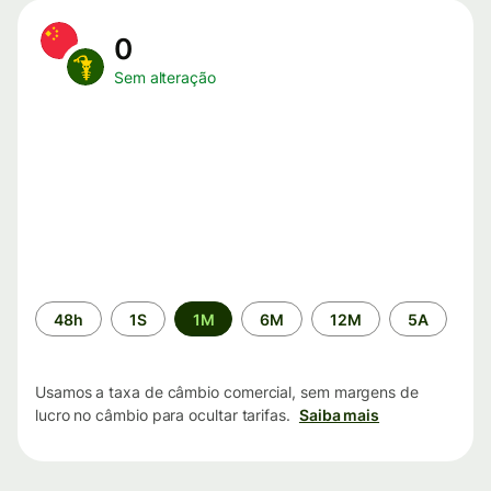
0
Sem alteração
Período
48h
1S
1M
6M
12M
5A
de
tempo
Usamos a taxa de câmbio comercial, sem margens de
lucro no câmbio para ocultar tarifas.
Saiba mais