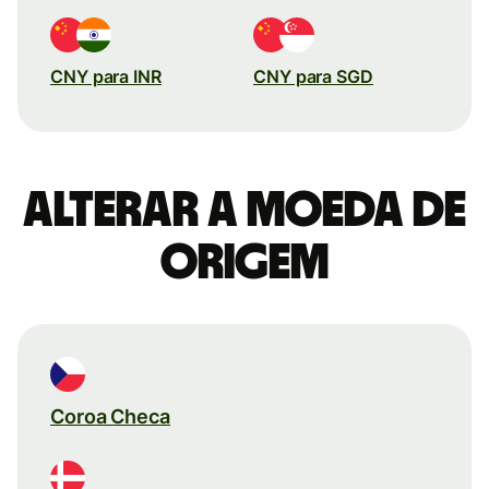
CNY para INR
CNY para SGD
Alterar a moeda de
origem
Coroa Checa