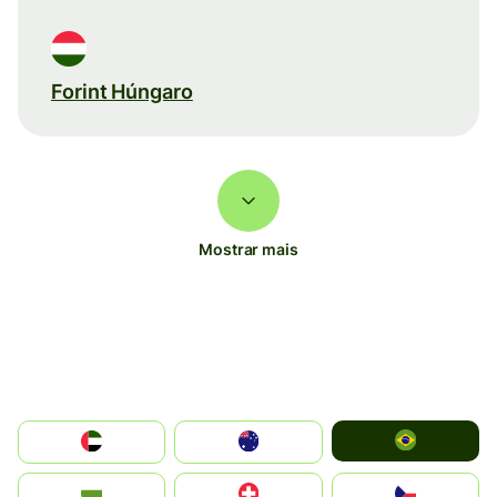
Forint Húngaro
Mostrar mais
Brazil
الإمارات العربية المتحدة
Australia
България
Switzerland
Czechia