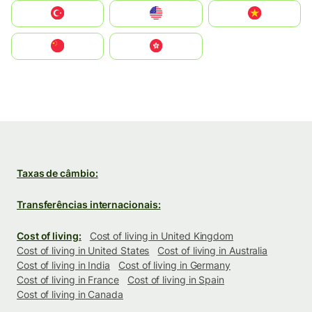
Türkiye
United States
Vietnam
中国
中國香港特別行政區
Taxas de câmbio:
Transferências internacionais:
Cost of living:
Cost of living in United Kingdom
Cost of living in United States
Cost of living in Australia
Cost of living in India
Cost of living in Germany
Cost of living in France
Cost of living in Spain
Cost of living in Canada