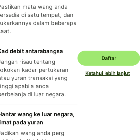
Pastikan mata wang anda
tersedia di satu tempat, dan
tukarkannya dalam beberapa
saat.
Kad debit antarabangsa
Daftar
Jangan risau tentang
tokokan kadar pertukaran
Ketahui lebih lanjut
atau yuran transaksi yang
tinggi apabila anda
berbelanja di luar negara.
Hantar wang ke luar negara,
jimat pada yuran
Jadikan wang anda pergi