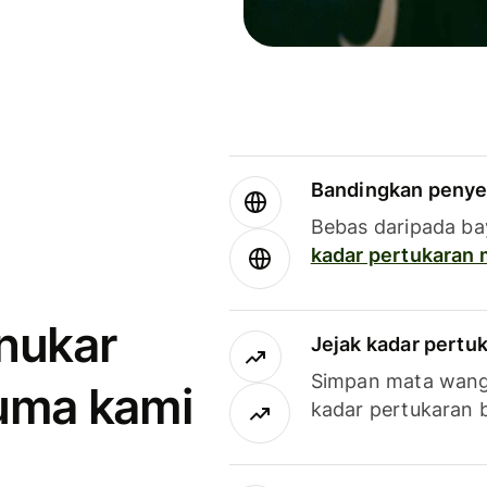
Bandingkan penye
Bebas daripada ba
kadar pertukaran
enukar
Jejak kadar pertu
Simpan mata wan
uma kami
kadar pertukaran 