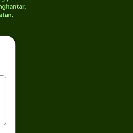
nghantar,
atan.