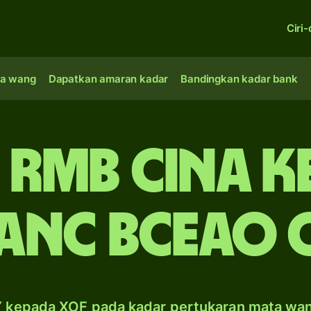
Ciri-
a wang
Dapatkan amaran kadar
Bandingkan kadar bank
 rmb Cina k
anc BCEAO 
 kepada XOF pada kadar pertukaran mata wa