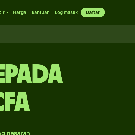
ciri
Harga
Bantuan
Log masuk
Daftar
epada
CFA
ng pasaran