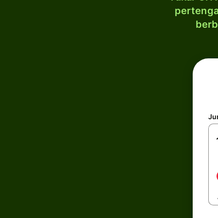
pertenga
berb
Ju