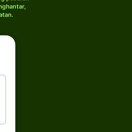
nghantar,
atan.