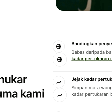
Bandingkan penye
Bebas daripada ba
kadar pertukaran
enukar
Jejak kadar pertu
Simpan mata wan
uma kami
kadar pertukaran 