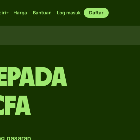
ciri
Harga
Bantuan
Log masuk
Daftar
epada
CFA
ng pasaran