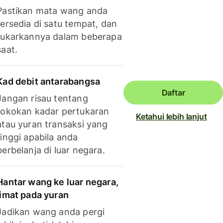
Pastikan mata wang anda
tersedia di satu tempat, dan
tukarkannya dalam beberapa
saat.
Kad debit antarabangsa
Daftar
Jangan risau tentang
tokokan kadar pertukaran
Ketahui lebih lanjut
atau yuran transaksi yang
tinggi apabila anda
berbelanja di luar negara.
Hantar wang ke luar negara,
jimat pada yuran
Jadikan wang anda pergi