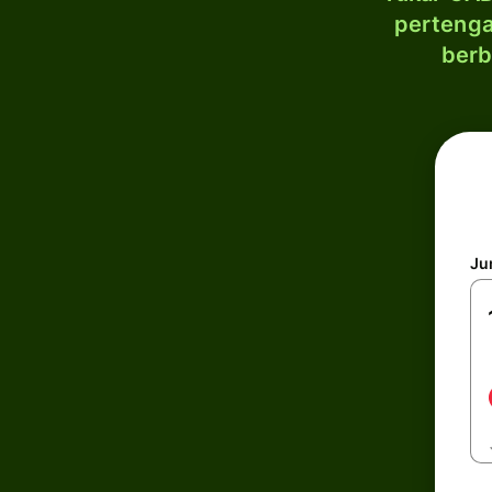
pertenga
berb
Ju