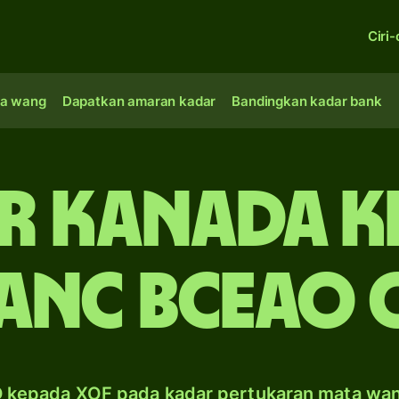
Ciri-
a wang
Dapatkan amaran kadar
Bandingkan kadar bank
r Kanada k
anc BCEAO 
 kepada XOF pada kadar pertukaran mata wa