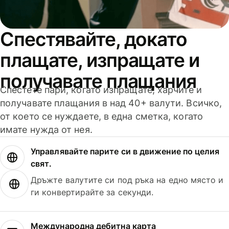
Спестявайте, докато
плащате, изпращате и
получавате плащания
Спестете пари, когато изпращате, харчите и
получавате плащания в над 40+ валути. Всичко,
от което се нуждаете, в една сметка, когато
имате нужда от нея.
Управлявайте парите си в движение по целия
свят.
Дръжте валутите си под ръка на едно място и
ги конвертирайте за секунди.
Международна дебитна карта