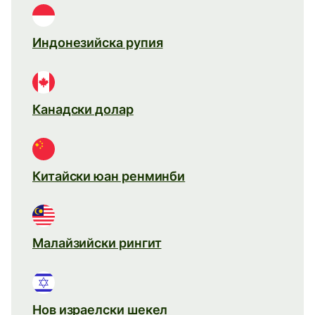
Индонезийска рупия
Канадски долар
Китайски юан ренминби
Малайзийски рингит
Нов израелски шекел