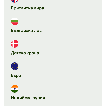
Британска лира
Български лев
Датска крона
Евро
Индийска рупия