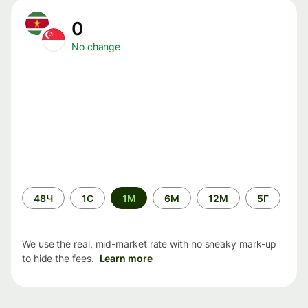
0
No change
Time
48Ч
1С
1М
6М
12М
5Г
period
We use the real, mid-market rate with no sneaky mark-up
to hide the fees.
Learn more