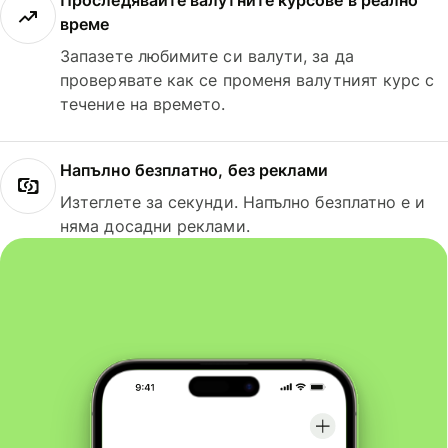
Проследявайте валутните курсове в реално
време
Запазете любимите си валути, за да
проверявате как се променя валутният курс с
течение на времето.
Напълно безплатно, без реклами
Изтеглете за секунди. Напълно безплатно е и
няма досадни реклами.