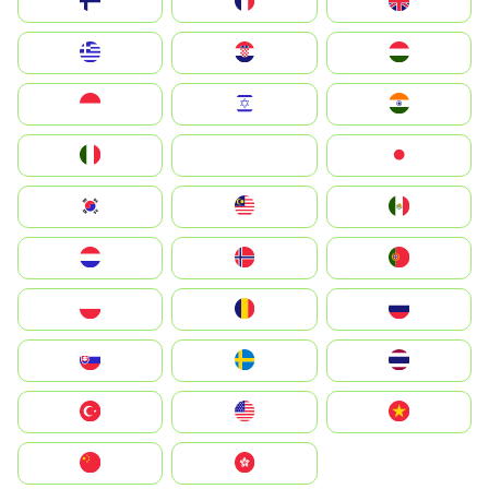
Suomi
France
United Kingdom
Greece
Hrvatska
Magyarország
Indonesia
Israel
India
Italia
JA
Japan
South Korea
Malay
Mexico
Nederland
Norge
Portugal
Polska
România
Россия
Slovensko
Ruoŧŧa
ไทย
Türkiye
United States
Vietnam
中国
中國香港特別行政區