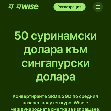
Регистрация
50 суринамски
долара към
сингапурски
долара
Конвертирайте SRD в SGD по средния
пазарен валутен курс. Wise е
международната сметка за изпращане,