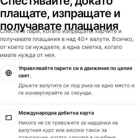
Спестявайте, докато
плащате, изпращате и
получавате плащания
Спестете пари, когато изпращате, харчите и
получавате плащания в над 40+ валути. Всичко,
от което се нуждаете, в една сметка, когато
имате нужда от нея.
Управлявайте парите си в движение по целия
свят.
Дръжте валутите си под ръка на едно място и
ги конвертирайте за секунди.
Международна дебитна карта
Никога не се тревожете за надценки на
валутния курс или високи такси за
трансакции, когато харчите в чужбина.