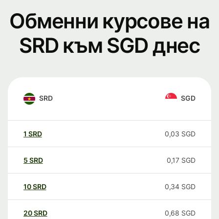
Обменни курсове на
SRD към SGD днес
SRD
SGD
1
SRD
0,03
SGD
5
SRD
0,17
SGD
10
SRD
0,34
SGD
20
SRD
0,68
SGD