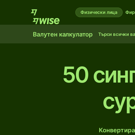
Физически лица
Фир
Валутен калкулатор
Търси всички в
50 син
су
Конвертирай