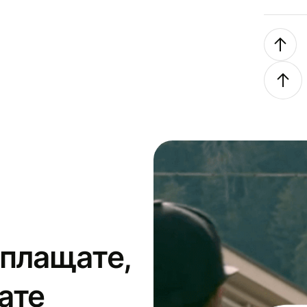
 плащате,
ате