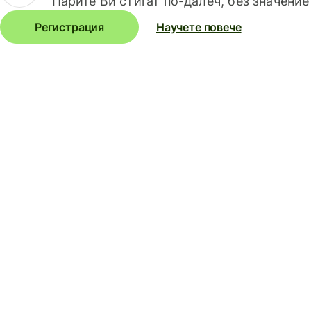
Парите Ви стигат по-далеч, без значение
Регистрация
Научете повече