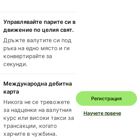
Управлявайте парите си в
движение по целия свят.
Дръжте валутите си под
ръка на едно място и ги
конвертирайте за
секунди.
Международна дебитна
карта
Регистрация
Никога не се тревожете
за надценки на валутния
Научете повече
курс или високи такси за
трансакции, когато
харчите в чужбина.