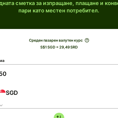
ната сметка за изпращане, плащане и конв
пари като местен потребител.
Среден пазарен валутен курс
S$1 SGD = 29,49 SRD
ма
SGD