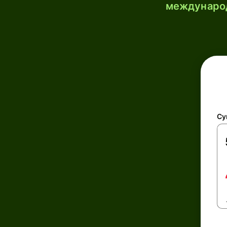
международ
Су