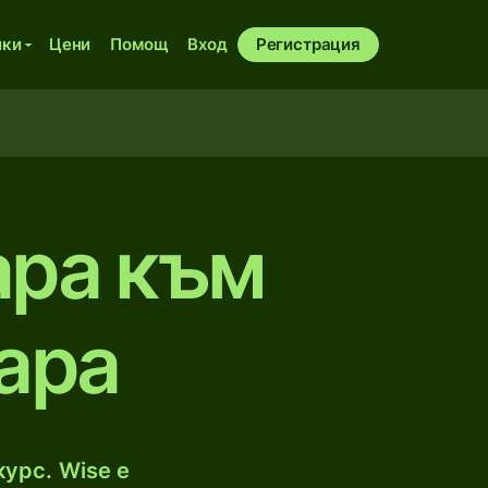
ики
Цени
Помощ
Вход
Регистрация
ара към
ара
урс. Wise е