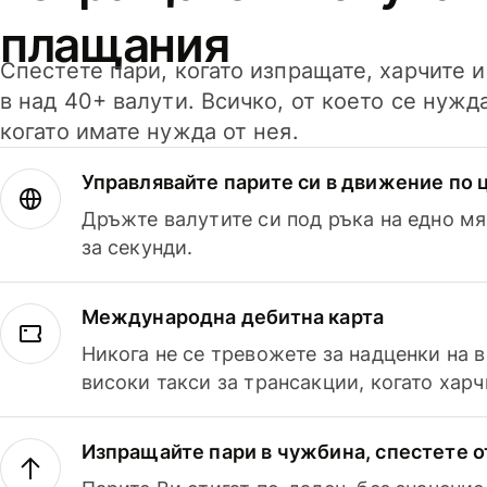
плащания
Спестете пари, когато изпращате, харчите 
в над 40+ валути. Всичко, от което се нужд
когато имате нужда от нея.
Управлявайте парите си в движение по ц
Дръжте валутите си под ръка на едно мя
за секунди.
Международна дебитна карта
Никога не се тревожете за надценки на 
високи такси за трансакции, когато харч
Изпращайте пари в чужбина, спестете о