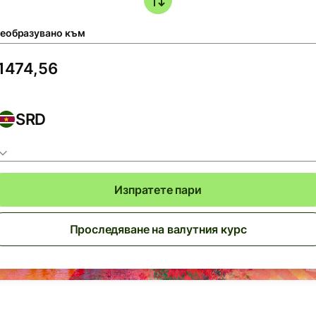
еобразувано към
SRD
Изпратете пари
Проследяване на валутния курс