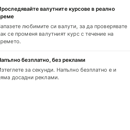
Проследявайте валутните курсове в реално
време
Запазете любимите си валути, за да проверявате
как се променя валутният курс с течение на
времето.
Напълно безплатно, без реклами
Изтеглете за секунди. Напълно безплатно е и
няма досадни реклами.