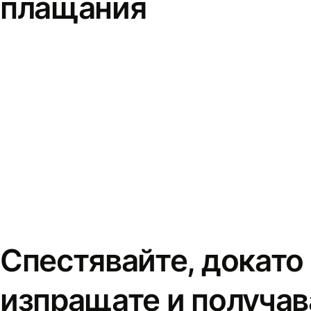
плащания
Спестявайте, докато
изпращате и получав