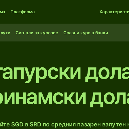
ма
Платформа
Характерист
алути
Сигнали за курсове
Сравни курс в банки
гапурски дол
ринамски дол
те SGD в SRD по средния пазарен валутен к