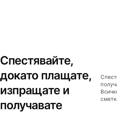
Спестявайте,
докато плащате,
Спест
получ
изпращате и
Всичк
сметк
получавате