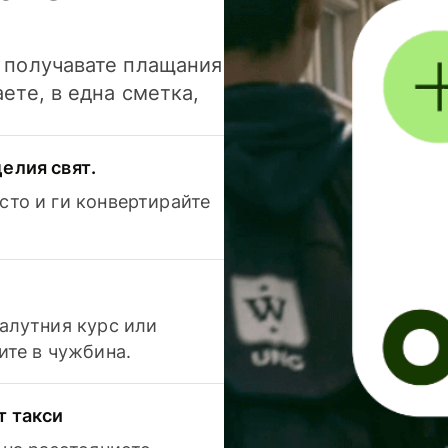
и получавате плащания
аете, в една сметка,
елия свят.
сто и ги конвертирайте
валутния курс или
ите в чужбина.
т такси