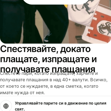
Спестявайте, докато
плащате, изпращате и
получавате плащания
Спестете пари, когато изпращате, харчите и
получавате плащания в над 40+ валути. Всичко,
от което се нуждаете, в една сметка, когато
имате нужда от нея.
Управлявайте парите си в движение по целия
свят.