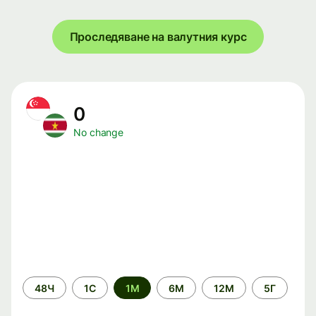
Проследяване на валутния курс
0
No change
Time
48Ч
1С
1М
6М
12М
5Г
period