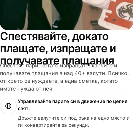
Спестявайте, докато
плащате, изпращате и
получавате плащания
Спестете пари, когато изпращате, харчите и
получавате плащания в над 40+ валути. Всичко,
от което се нуждаете, в една сметка, когато
имате нужда от нея.
Управлявайте парите си в движение по целия
свят.
Дръжте валутите си под ръка на едно място и
ги конвертирайте за секунди.