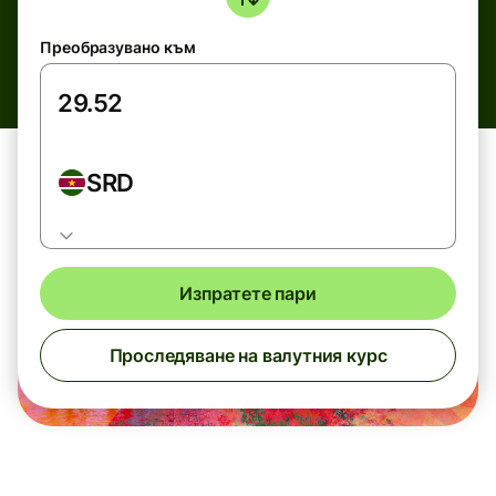
Преобразувано към
SRD
Изпратете пари
Проследяване на валутния курс