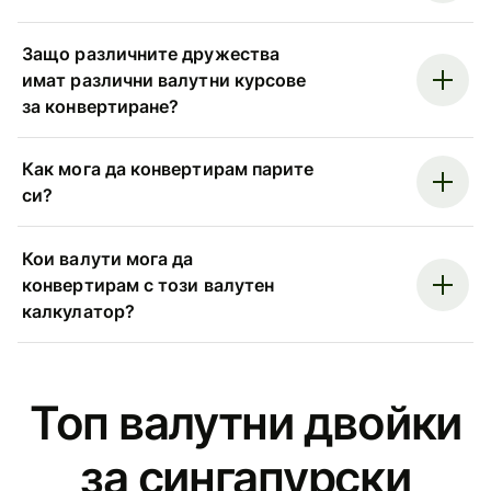
Защо различните дружества
имат различни валутни курсове
за конвертиране?
Как мога да конвертирам парите
си?
Кои валути мога да
конвертирам с този валутен
калкулатор?
Топ валутни двойки
за сингапурски