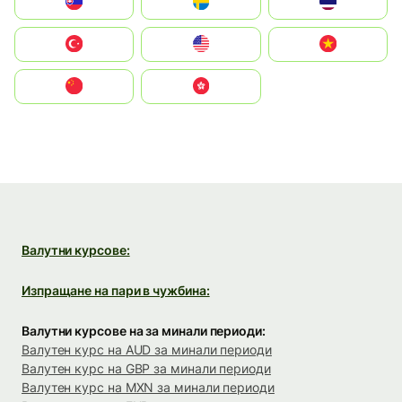
Slovensko
Ruoŧŧa
ไทย
Türkiye
United States
Vietnam
中国
中國香港特別行政區
Валутни курсове:
Изпращане на пари в чужбина:
Валутни курсове на за минали периоди:
Валутен курс на AUD за минали периоди
Валутен курс на GBP за минали периоди
Валутен курс на MXN за минали периоди