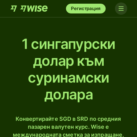
Регистрация
1 сингапурски
долар към
суринамски
долара
Конвертирайте SGD в SRD по средния
пазарен валутен курс. Wise е
международната сметка за изпращане,