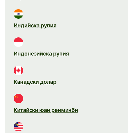
Индийска рупия
Индонезийска рупия
Канадски долар
Китайски юан ренминби