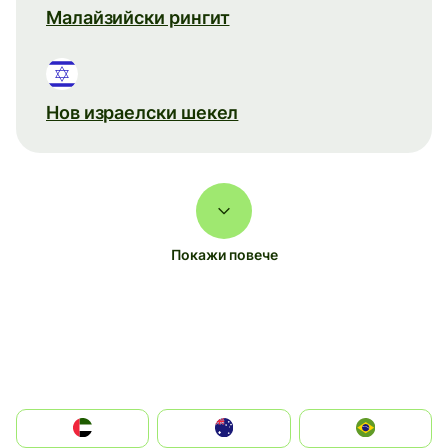
Малайзийски рингит
Нов израелски шекел
Покажи повече
الإمارات العربية المتحدة
Australia
Brazil