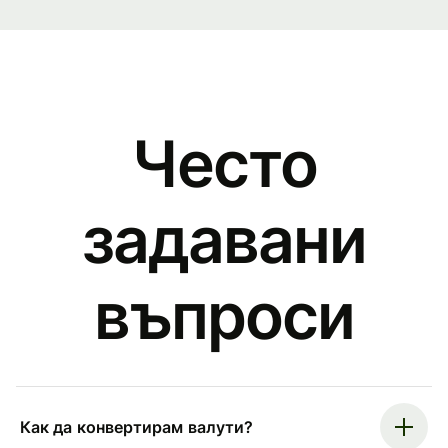
Често
задавани
въпроси
Как да конвертирам валути?