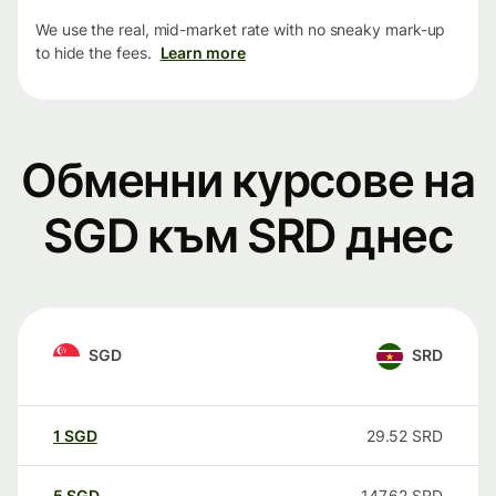
We use the real, mid-market rate with no sneaky mark-up
to hide the fees.
Learn more
Обменни курсове на
SGD към SRD днес
SGD
SRD
1
SGD
29.52
SRD
5
SGD
147.62
SRD