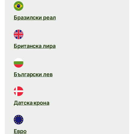
Бразилски реал
Британска лира
Български лев
Датска крона
Евро