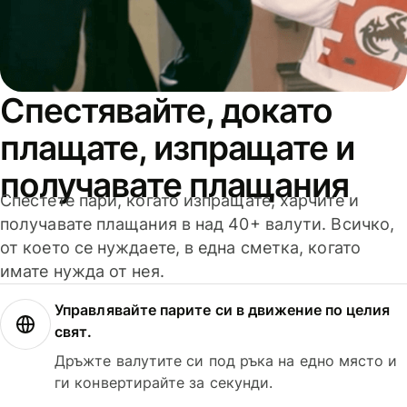
Спестявайте, докато
плащате, изпращате и
получавате плащания
Спестете пари, когато изпращате, харчите и
получавате плащания в над 40+ валути. Всичко,
от което се нуждаете, в една сметка, когато
имате нужда от нея.
Управлявайте парите си в движение по целия
свят.
Дръжте валутите си под ръка на едно място и
ги конвертирайте за секунди.