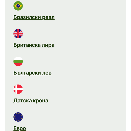
Бразилски реал
Британска лира
Български лев
Датска крона
Евро