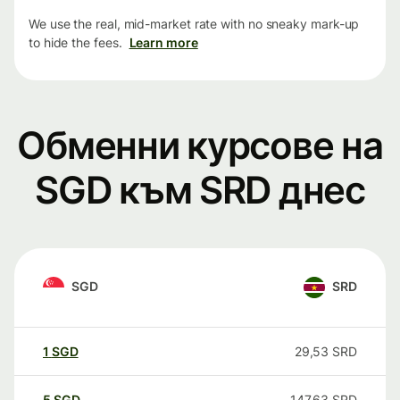
We use the real, mid-market rate with no sneaky mark-up
to hide the fees.
Learn more
Обменни курсове на
SGD към SRD днес
SGD
SRD
1
SGD
29,53
SRD
5
SGD
147,63
SRD