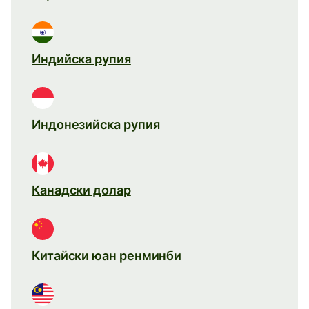
Индийска рупия
Индонезийска рупия
Канадски долар
Китайски юан ренминби