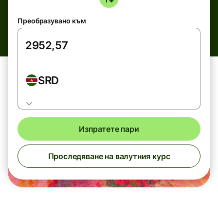
Преобразувано към
SRD
Изпратете пари
Проследяване на валутния курс