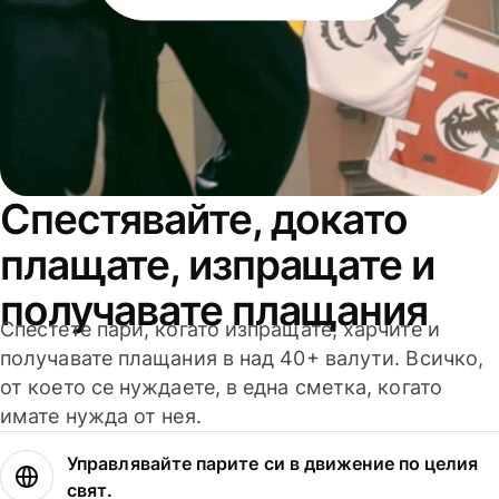
Спестявайте, докато
плащате, изпращате и
получавате плащания
Спестете пари, когато изпращате, харчите и
получавате плащания в над 40+ валути. Всичко,
от което се нуждаете, в една сметка, когато
имате нужда от нея.
Управлявайте парите си в движение по целия
свят.