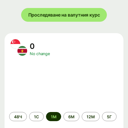
Проследяване на валутния курс
0
No change
Time
48Ч
1С
1М
6М
12М
5Г
period