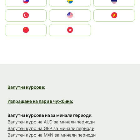
Slovensko
Ruoŧŧa
ไทย
Türkiye
United States
Vietnam
中国
中國香港特別行政區
Валутни курсове:
Изпращане на пари в чужбина:
Валутни курсове на за минали периоди:
Валутен курс на AUD за минали периоди
Валутен курс на GBP за минали периоди
Валутен курс на MXN за минали периоди