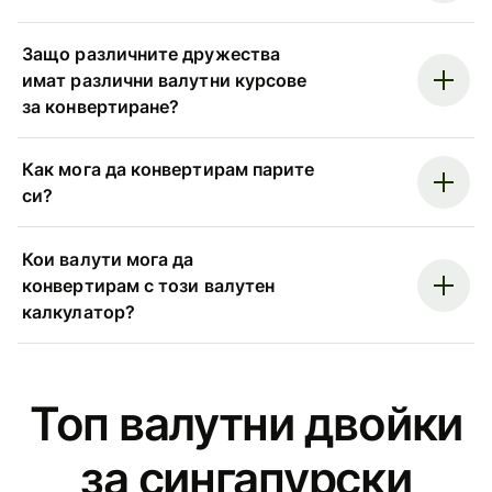
Защо различните дружества
имат различни валутни курсове
за конвертиране?
Как мога да конвертирам парите
си?
Кои валути мога да
конвертирам с този валутен
калкулатор?
Топ валутни двойки
за сингапурски