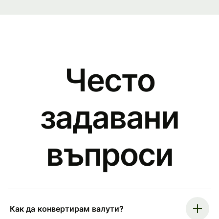
Често
задавани
въпроси
Как да конвертирам валути?