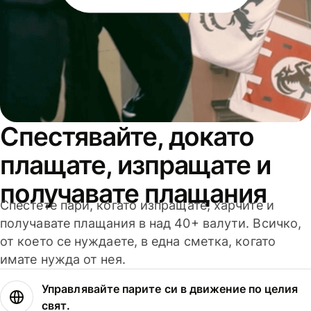
Спестявайте, докато
плащате, изпращате и
получавате плащания
Спестете пари, когато изпращате, харчите и
получавате плащания в над 40+ валути. Всичко,
от което се нуждаете, в една сметка, когато
имате нужда от нея.
Управлявайте парите си в движение по целия
свят.