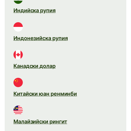
Индийска рупия
Индонезийска рупия
Канадски долар
Китайски юан ренминби
Малайзийски рингит