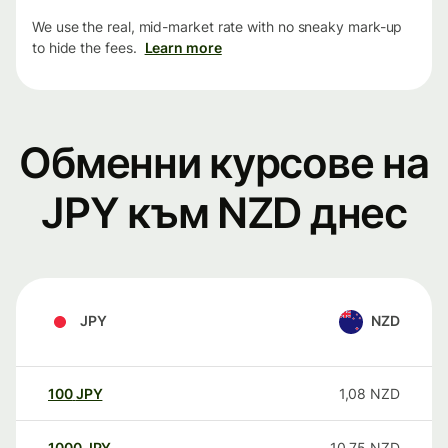
We use the real, mid-market rate with no sneaky mark-up
to hide the fees.
Learn more
Обменни курсове на
JPY към NZD днес
JPY
NZD
100
JPY
1,08
NZD
1000
JPY
10,75
NZD