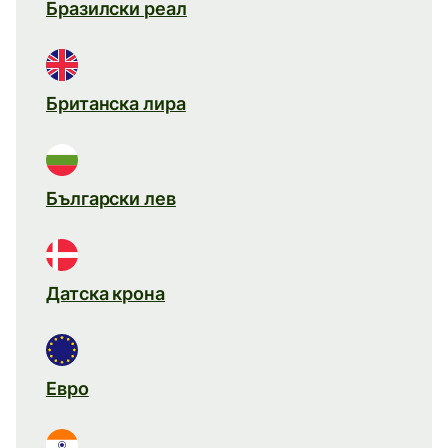
Бразилски реал
Британска лира
Български лев
Датска крона
Евро