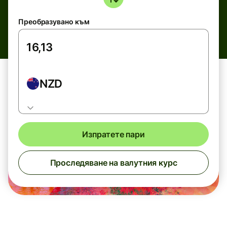
Преобразувано към
NZD
Изпратете пари
Проследяване на валутния курс