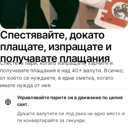
Спестявайте, докато
плащате, изпращате и
получавате плащания
Спестете пари, когато изпращате, харчите и
получавате плащания в над 40+ валути. Всичко,
от което се нуждаете, в една сметка, когато
имате нужда от нея.
Управлявайте парите си в движение по целия
свят.
Дръжте валутите си под ръка на едно място и
ги конвертирайте за секунди.