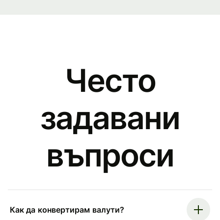
Често
задавани
въпроси
Как да конвертирам валути?