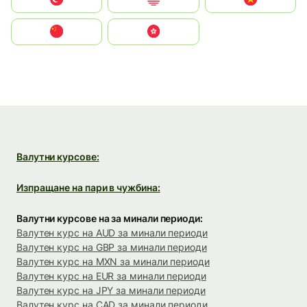
中国
中國香港特別行政區
Валутни курсове:
Изпращане на пари в чужбина:
Валутни курсове на за минали периоди:
Валутен курс на AUD за минали периоди
Валутен курс на GBP за минали периоди
Валутен курс на MXN за минали периоди
Валутен курс на EUR за минали периоди
Валутен курс на JPY за минали периоди
Валутен курс на CAD за минали периоди