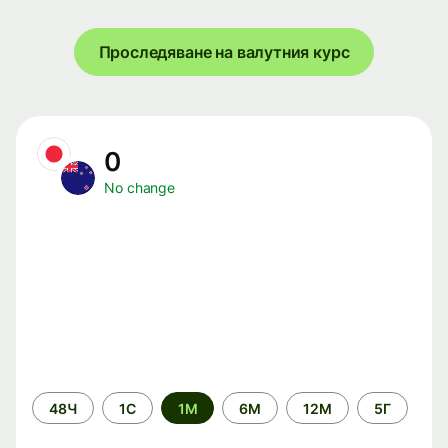
Проследяване на валутния курс
0
No change
Time
48Ч
1С
1М
6М
12М
5Г
period