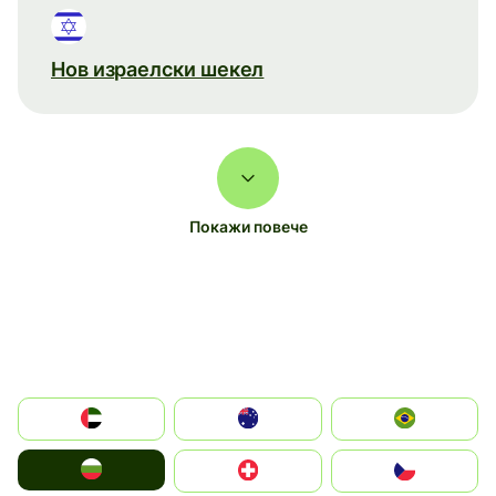
Нов израелски шекел
Покажи повече
الإمارات العربية المتحدة
Australia
Brazil
България
Switzerland
Czechia