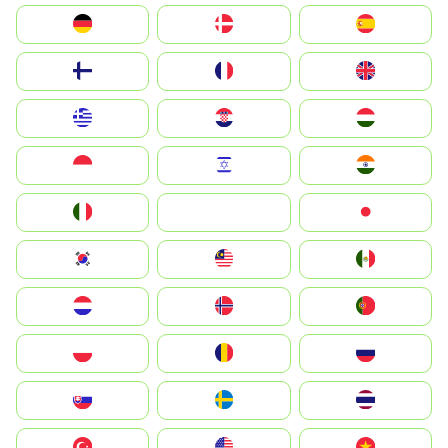
Deutschland
Denmark
España
Suomi
France
United Kingdom
Greece
Hrvatska
Magyarország
Indonesia
Israel
India
Italia
JA
Japan
South Korea
Malay
Mexico
Nederland
Norge
Portugal
Polska
România
Россия
Slovensko
Ruoŧŧa
ไทย
Türkiye
United States
Vietnam