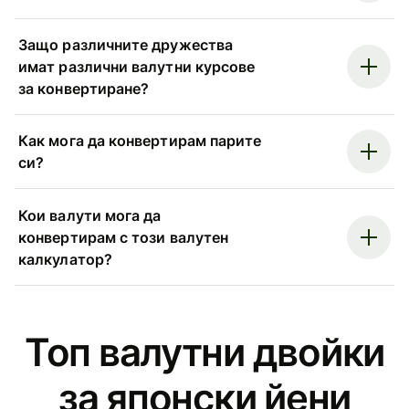
Защо различните дружества
имат различни валутни курсове
за конвертиране?
Как мога да конвертирам парите
си?
Кои валути мога да
конвертирам с този валутен
калкулатор?
Топ валутни двойки
за японски йени