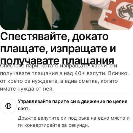
Спестявайте, докато
плащате, изпращате и
получавате плащания
Спестете пари, когато изпращате, харчите и
получавате плащания в над 40+ валути. Всичко,
от което се нуждаете, в една сметка, когато
имате нужда от нея.
Управлявайте парите си в движение по целия
свят.
Дръжте валутите си под ръка на едно място и
ги конвертирайте за секунди.