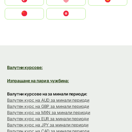
中国
中國香港特別行政區
Валутни курсове:
Изпращане на пари в чужбина:
Валутни курсове на за минали периоди:
Валутен курс на AUD за минали периоди
Валутен курс на GBP за минали периоди
Валутен курс на MXN за минали периоди
Валутен курс на EUR за минали периоди
Валутен курс на JPY за минали периоди
Валутен курс на CAD за минали периоди