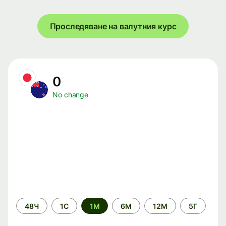
Проследяване на валутния курс
0
No change
Time
48Ч
1С
1М
6М
12М
5Г
period