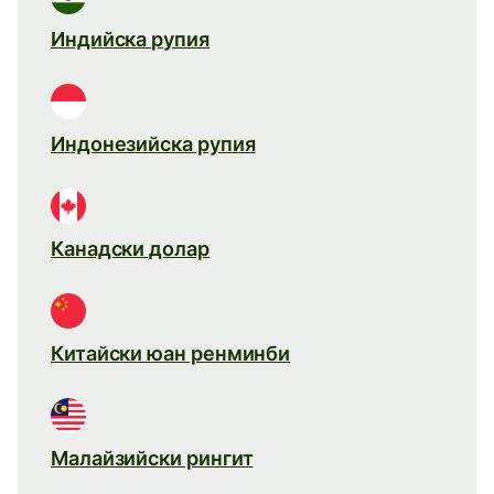
Индийска рупия
Индонезийска рупия
Канадски долар
Китайски юан ренминби
Малайзийски рингит