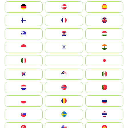
Deutschland
Denmark
España
Suomi
France
United Kingdom
Greece
Hrvatska
Magyarország
Indonesia
Israel
India
Italia
JA
Japan
South Korea
Malay
Mexico
Nederland
Norge
Portugal
Polska
România
Россия
Slovensko
Ruoŧŧa
ไทย
Türkiye
United States
Vietnam