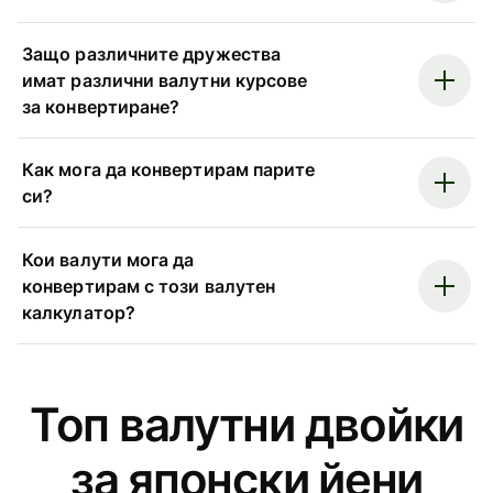
Защо различните дружества
имат различни валутни курсове
за конвертиране?
Как мога да конвертирам парите
си?
Кои валути мога да
конвертирам с този валутен
калкулатор?
Топ валутни двойки
за японски йени