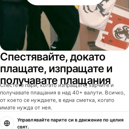
Спестявайте, докато
плащате, изпращате и
получавате плащания
Спестете пари, когато изпращате, харчите и
получавате плащания в над 40+ валути. Всичко,
от което се нуждаете, в една сметка, когато
имате нужда от нея.
Управлявайте парите си в движение по целия
свят.