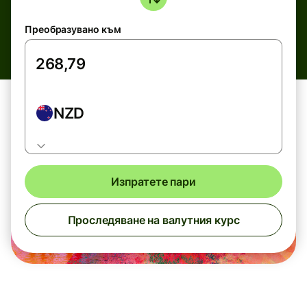
Преобразувано към
NZD
Изпратете пари
Проследяване на валутния курс