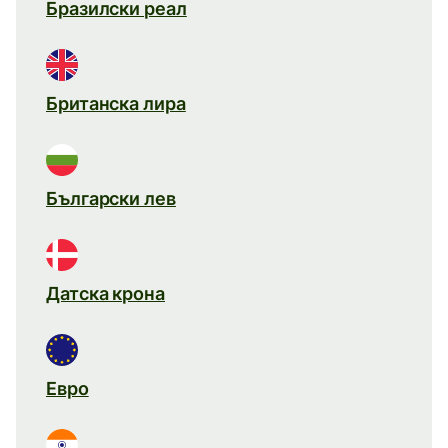
Бразилски реал
Британска лира
Български лев
Датска крона
Евро