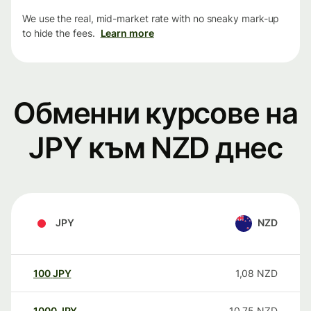
We use the real, mid-market rate with no sneaky mark-up
to hide the fees.
Learn more
Обменни курсове на
JPY към NZD днес
JPY
NZD
100
JPY
1,08
NZD
1000
JPY
10,75
NZD