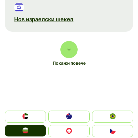
Нов израелски шекел
Покажи повече
الإمارات العربية المتحدة
Australia
Brazil
България
Switzerland
Czechia