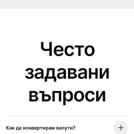
Често
задавани
въпроси
Как да конвертирам валути?