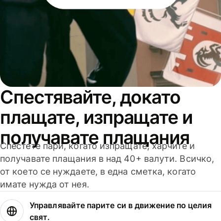
Спестявайте, докато
плащате, изпращате и
получавате плащания
Спестете пари, когато изпращате, харчите и
получавате плащания в над 40+ валути. Всичко,
от което се нуждаете, в една сметка, когато
имате нужда от нея.
Управлявайте парите си в движение по целия
свят.