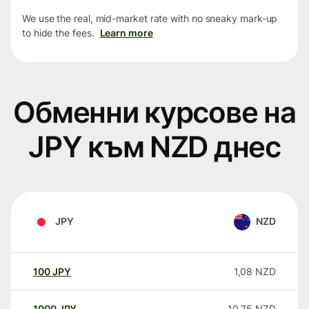
We use the real, mid-market rate with no sneaky mark-up
to hide the fees.
Learn more
Обменни курсове на
JPY към NZD днес
JPY
NZD
100
JPY
1,08
NZD
1000
JPY
10,75
NZD