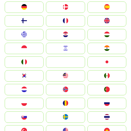
Deutschland
Denmark
España
Suomi
France
United Kingdom
Greece
Hrvatska
Magyarország
Indonesia
Israel
India
Italia
JA
Japan
South Korea
Malay
Mexico
Nederland
Norge
Portugal
Polska
România
Россия
Slovensko
Ruoŧŧa
ไทย
Türkiye
United States
Vietnam