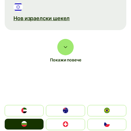
Нов израелски шекел
Покажи повече
الإمارات العربية المتحدة
Australia
Brazil
България
Switzerland
Czechia