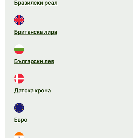
Бразилски реал
Британска лира
Български лев
Датска крона
Евро