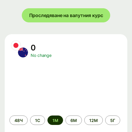
Проследяване на валутния курс
0
No change
Time
48Ч
1С
1М
6М
12М
5Г
period