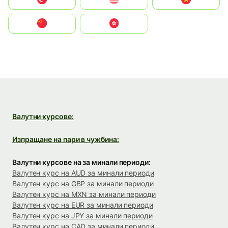
中国
中國香港特別行政區
Валутни курсове:
Изпращане на пари в чужбина:
Валутни курсове на за минали периоди:
Валутен курс на AUD за минали периоди
Валутен курс на GBP за минали периоди
Валутен курс на MXN за минали периоди
Валутен курс на EUR за минали периоди
Валутен курс на JPY за минали периоди
Валутен курс на CAD за минали периоди