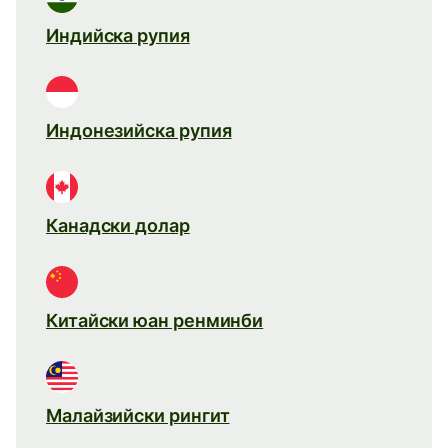
Индийска рупия
Индонезийска рупия
Канадски долар
Китайски юан ренминби
Малайзийски рингит