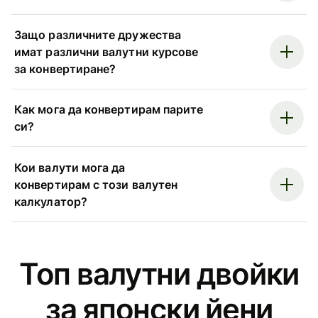
Защо различните дружества
имат различни валутни курсове
за конвертиране?
Как мога да конвертирам парите
си?
Кои валути мога да
конвертирам с този валутен
калкулатор?
Топ валутни двойки
за японски йени