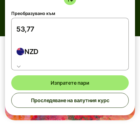
Преобразувано към
NZD
Изпратете пари
Проследяване на валутния курс