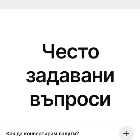
Често
задавани
въпроси
Как да конвертирам валути?