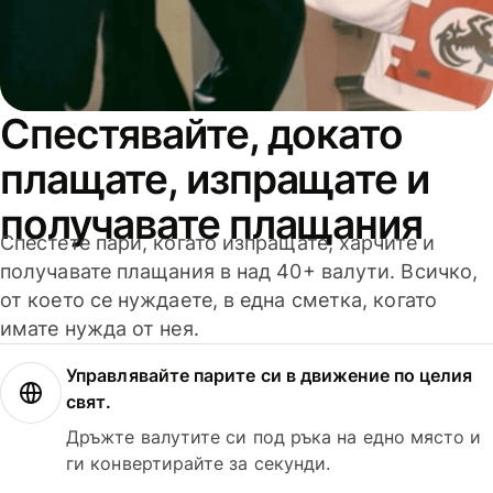
Спестявайте, докато
плащате, изпращате и
получавате плащания
Спестете пари, когато изпращате, харчите и
получавате плащания в над 40+ валути. Всичко,
от което се нуждаете, в една сметка, когато
имате нужда от нея.
Управлявайте парите си в движение по целия
свят.
Дръжте валутите си под ръка на едно място и
ги конвертирайте за секунди.