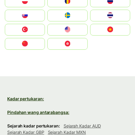
Polska
România
Россия
Slovensko
Ruoŧŧa
ไทย
Türkiye
United States
Vietnam
中国
中國香港特別行政區
Kadar pertukaran:
Pindahan wang antarabangsa:
Sejarah kadar pertukaran:
Sejarah Kadar AUD
Sejarah Kadar GBP
Sejarah Kadar MXN