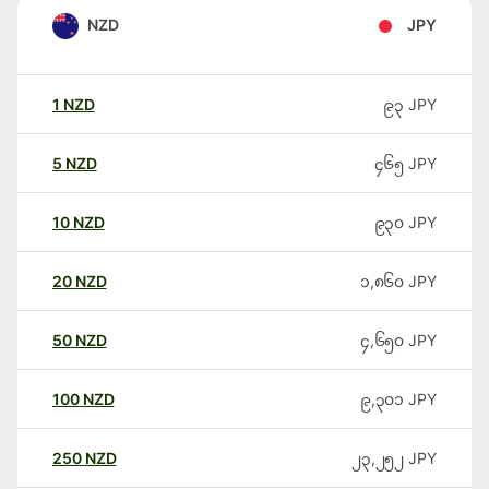
NZD
JPY
1
NZD
၉၃
JPY
5
NZD
၄၆၅
JPY
10
NZD
၉၃၀
JPY
20
NZD
၁,၈၆၀
JPY
50
NZD
၄,၆၅၀
JPY
100
NZD
၉,၃၀၁
JPY
250
NZD
၂၃,၂၅၂
JPY