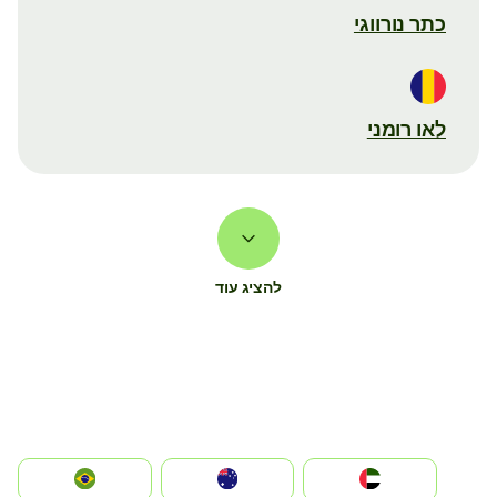
כתר נורווגי
לאו רומני
להציג עוד
الإمارات العربية المتحدة
Australia
Brazil