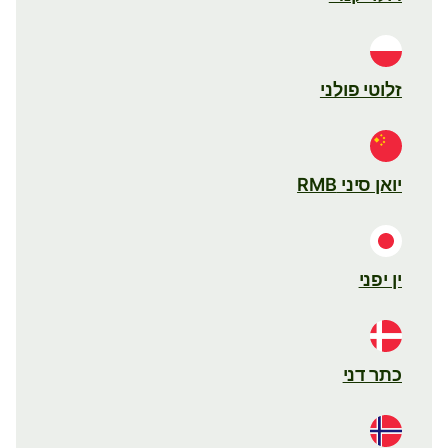
זלוטי פולני
יואן סיני RMB
ין יפני
כתר דני