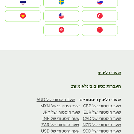
Slovensko
Ruoŧŧa
ไทย
Türkiye
United States
Vietnam
中国
中國香港特別行政區
שערי חליפין:
העברות כספים בינלאומיות:
שערי חליפין היסטוריים:
שער היסטורי של AUD
שער היסטורי של GBP
שער היסטורי של MXN
שער היסטורי של EUR
שער היסטורי של JPY
שער היסטורי של CAD
שער היסטורי של INR
שער היסטורי של NZD
שער היסטורי של ZAR
שער היסטורי של SGD
שער היסטורי של USD