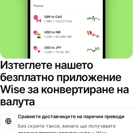
Изтеглете нашето
безплатно приложение
Wise за конвертиране на
валута
Сравнете доставчиците на парични преводи
Без скрити такси, винаги ще получавате
средния пазарен валутен курс
с Wise.