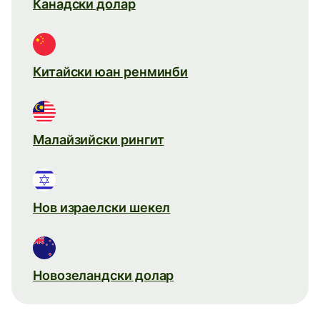
Канадски долар
Китайски юан ренминби
Малайзийски рингит
Нов израелски шекел
Новозеландски долар