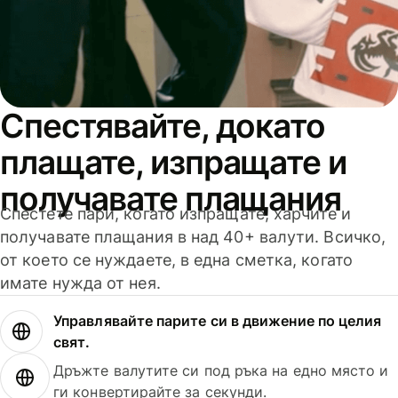
Спестявайте, докато
плащате, изпращате и
получавате плащания
Спестете пари, когато изпращате, харчите и
получавате плащания в над 40+ валути. Всичко,
от което се нуждаете, в една сметка, когато
имате нужда от нея.
Управлявайте парите си в движение по целия
свят.
Дръжте валутите си под ръка на едно място и
ги конвертирайте за секунди.