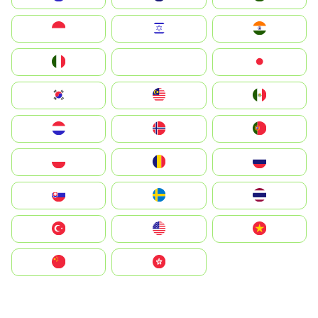
Indonesia
Israel
India
Italia
JA
Japan
South Korea
Malay
Mexico
Nederland
Norge
Portugal
Polska
România
Россия
Slovensko
Ruoŧŧa
ไทย
Türkiye
United States
Vietnam
中国
中國香港特別行政區