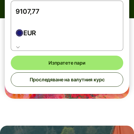
EUR
Изпратете пари
Проследяване на валутния курс