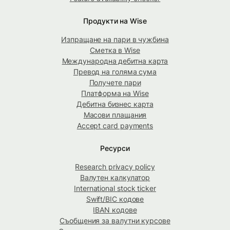
Продукти на Wise
Изпращане на пари в чужбина
Сметка в Wise
Международна дебитна карта
Превод на голяма сума
Получете пари
Платформа на Wise
Дебитна бизнес карта
Масови плащания
Accept card payments
Ресурси
Research privacy policy
Валутен калкулатор
International stock ticker
Swift/BIC кодове
IBAN кодове
Съобщения за валутни курсове