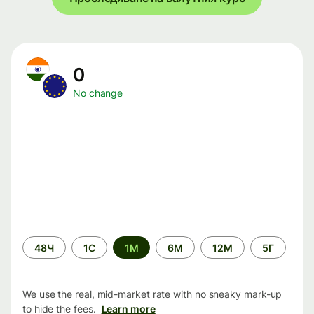
0
No change
Time
48Ч
1С
1М
6М
12М
5Г
period
We use the real, mid-market rate with no sneaky mark-up
to hide the fees.
Learn more