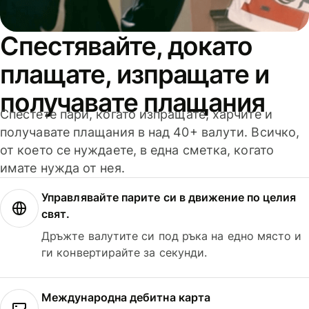
Спестявайте, докато
плащате, изпращате и
получавате плащания
Спестете пари, когато изпращате, харчите и
получавате плащания в над 40+ валути. Всичко,
от което се нуждаете, в една сметка, когато
имате нужда от нея.
Управлявайте парите си в движение по целия
свят.
Дръжте валутите си под ръка на едно място и
ги конвертирайте за секунди.
Международна дебитна карта