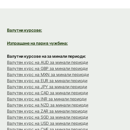
Валутни курсове:
Изпращане на пари в чужбина:
Валутни курсове на за минали периоди:
Валутен курс на AUD за минали периоди
Валутен курс на GBP за минали периоди
Валутен курс на MXN за минали периоди
Валутен курс на EUR за минали периоди
Валутен курс на JPY за минали периоди
Валутен курс на CAD за минали периоди
Валутен курс на INR за минали периоди
Валутен курс на NZD за минали периоди
Валутен курс на ZAR за минали периоди
Валутен курс на SGD за минали периоди
Валутен курс на USD за минали периоди
Валутен курс на CHF за минали периоди