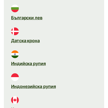
Български лев
Датска крона
Индийска рупия
Индонезийска рупия