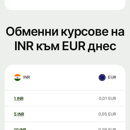
Обменни курсове на
INR към EUR днес
INR
EUR
1
INR
0,01
EUR
5
INR
0,05
EUR
10
INR
0,09
EUR