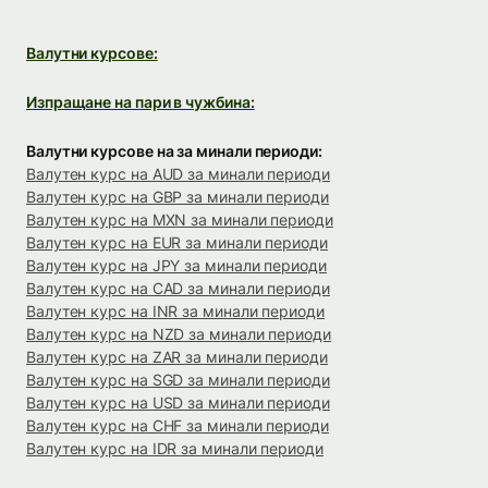
Валутни курсове:
Изпращане на пари в чужбина:
Валутни курсове на за минали периоди:
Валутен курс на AUD за минали периоди
Валутен курс на GBP за минали периоди
Валутен курс на MXN за минали периоди
Валутен курс на EUR за минали периоди
Валутен курс на JPY за минали периоди
Валутен курс на CAD за минали периоди
Валутен курс на INR за минали периоди
Валутен курс на NZD за минали периоди
Валутен курс на ZAR за минали периоди
Валутен курс на SGD за минали периоди
Валутен курс на USD за минали периоди
Валутен курс на CHF за минали периоди
Валутен курс на IDR за минали периоди