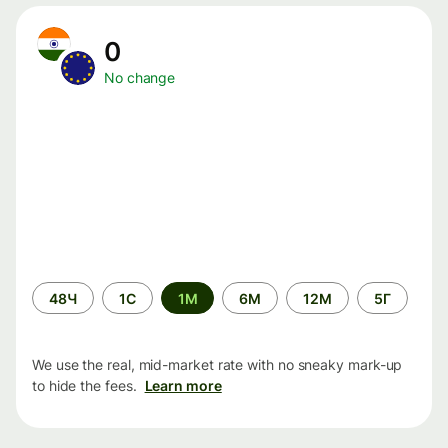
0
No change
Time
48Ч
1С
1М
6М
12М
5Г
period
We use the real, mid-market rate with no sneaky mark-up
to hide the fees.
Learn more