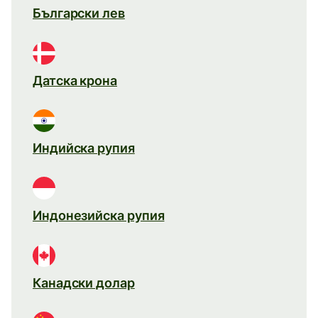
Български лев
Датска крона
Индийска рупия
Индонезийска рупия
Канадски долар