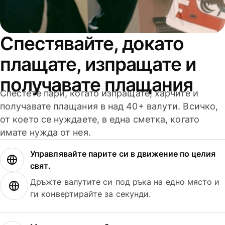
Спестявайте, докато
плащате, изпращате и
получавате плащания
Спестете пари, когато изпращате, харчите и
получавате плащания в над 40+ валути. Всичко,
от което се нуждаете, в една сметка, когато
имате нужда от нея.
Управлявайте парите си в движение по целия
свят.
Дръжте валутите си под ръка на едно място и
ги конвертирайте за секунди.