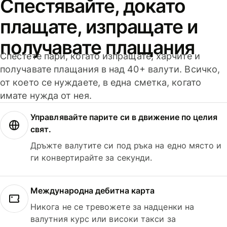
Спестявайте, докато
плащате, изпращате и
получавате плащания
Спестете пари, когато изпращате, харчите и
получавате плащания в над 40+ валути. Всичко,
от което се нуждаете, в една сметка, когато
имате нужда от нея.
Управлявайте парите си в движение по целия
свят.
Дръжте валутите си под ръка на едно място и
ги конвертирайте за секунди.
Международна дебитна карта
Никога не се тревожете за надценки на
валутния курс или високи такси за