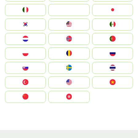
Italia
JA
Japan
South Korea
Malay
Mexico
Nederland
Norge
Portugal
Polska
România
Россия
Slovensko
Ruoŧŧa
ไทย
Türkiye
United States
Vietnam
中国
中國香港特別行政區