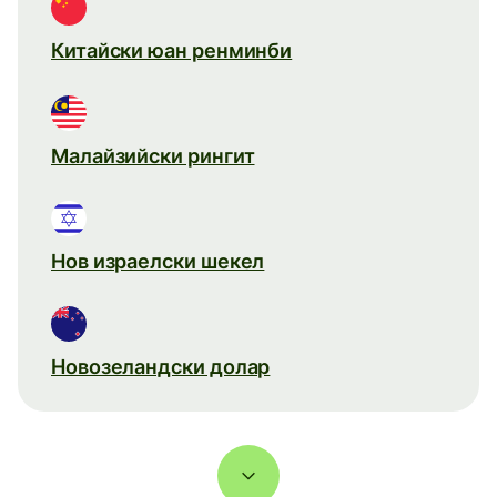
Китайски юан ренминби
Малайзийски рингит
Нов израелски шекел
Новозеландски долар