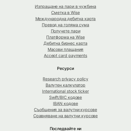
Изпращане на пари в чужбина
Сметка в Wise
Международна дебитна карта
Превод на голяма сума
Получете пари
Платформа на Wise
Дебитна бизнес карта
Масови плащания
Accept card payments
Ресурси
Research privacy policy
Валутен калкулатор
International stock ticker
Swift/BIC кодове
IBAN кодове
Съобщения за валутни курсове
Сравняване на валутни курсове
Последвайте ни