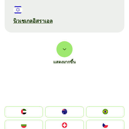
นิวเชเกลอิสราเอล
แสดงมากขึ้น
الإمارات العربية المتحدة
Australia
Brazil
България
Switzerland
Czechia