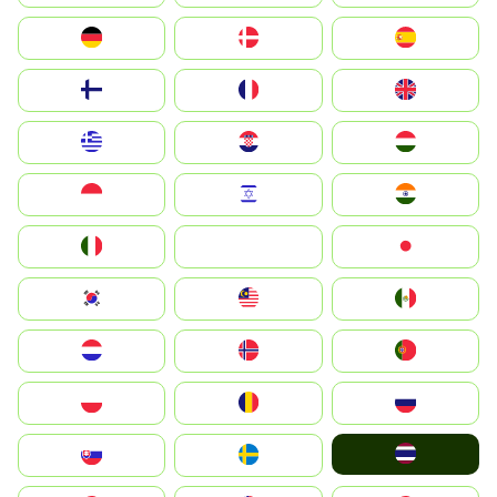
Deutschland
Denmark
España
Suomi
France
United Kingdom
Greece
Hrvatska
Magyarország
Indonesia
Israel
India
Italia
JA
Japan
South Korea
Malay
Mexico
Nederland
Norge
Portugal
Polska
România
Россия
ไทย
Slovensko
Ruoŧŧa