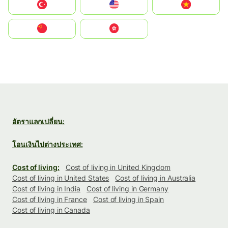
Türkiye
United States
Vietnam
中国
中國香港特別行政區
อัตราแลกเปลี่ยน:
โอนเงินไปต่างประเทศ:
Cost of living:
Cost of living in United Kingdom
Cost of living in United States
Cost of living in Australia
Cost of living in India
Cost of living in Germany
Cost of living in France
Cost of living in Spain
Cost of living in Canada