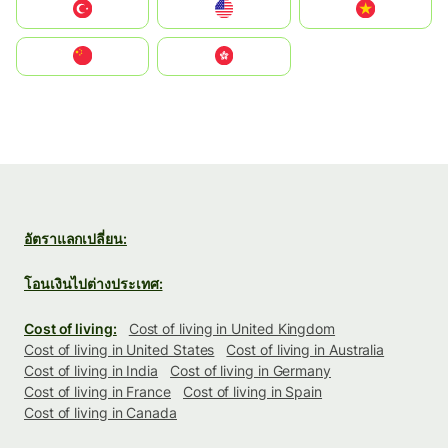
Türkiye
United States
Vietnam
中国
中國香港特別行政區
อัตราแลกเปลี่ยน:
โอนเงินไปต่างประเทศ:
Cost of living:
Cost of living in United Kingdom
Cost of living in United States
Cost of living in Australia
Cost of living in India
Cost of living in Germany
Cost of living in France
Cost of living in Spain
Cost of living in Canada