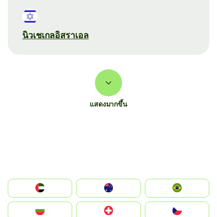
นิวเชเกลอิสราเอล
แสดงมากขึ้น
الإمارات العربية المتحدة
Australia
Brazil
България
Switzerland
Czechia