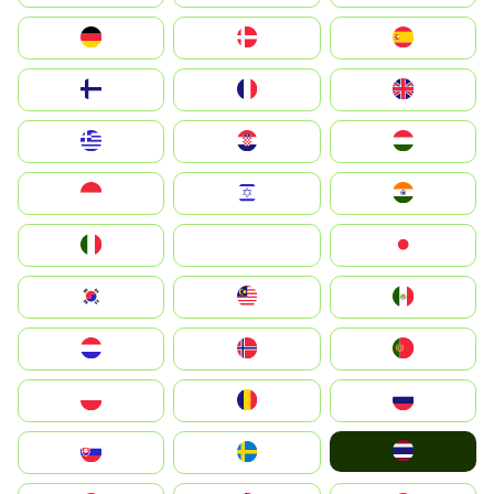
Deutschland
Denmark
España
Suomi
France
United Kingdom
Greece
Hrvatska
Magyarország
Indonesia
Israel
India
Italia
JA
Japan
South Korea
Malay
Mexico
Nederland
Norge
Portugal
Polska
România
Россия
ไทย
Slovensko
Ruoŧŧa