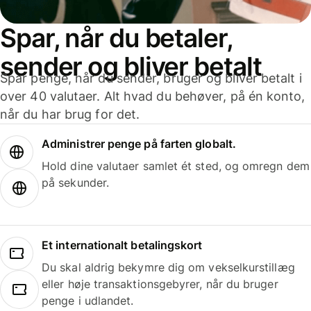
Spar, når du betaler,
sender og bliver betalt
Spar penge, når du sender, bruger og bliver betalt i
over 40 valutaer. Alt hvad du behøver, på én konto,
når du har brug for det.
Administrer penge på farten globalt.
Hold dine valutaer samlet ét sted, og omregn dem
på sekunder.
Et internationalt betalingskort
Du skal aldrig bekymre dig om vekselkurstillæg
eller høje transaktionsgebyrer, når du bruger
penge i udlandet.