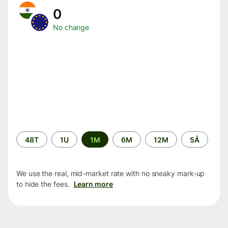
0
No change
Time
48T
1U
1M
6M
12M
5Å
period
We use the real, mid-market rate with no sneaky mark-up
to hide the fees.
Learn more