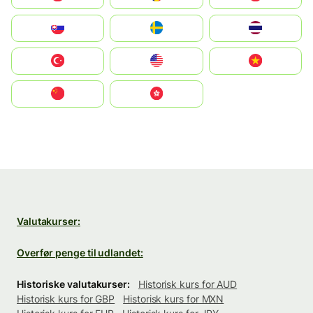
Slovensko
Ruoŧŧa
ไทย
Türkiye
United States
Vietnam
中国
中國香港特別行政區
Valutakurser:
Overfør penge til udlandet:
Historiske valutakurser:
Historisk kurs for AUD
Historisk kurs for GBP
Historisk kurs for MXN