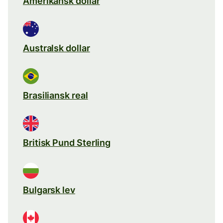
Amerikansk dollar
Australsk dollar
Brasiliansk real
Britisk Pund Sterling
Bulgarsk lev