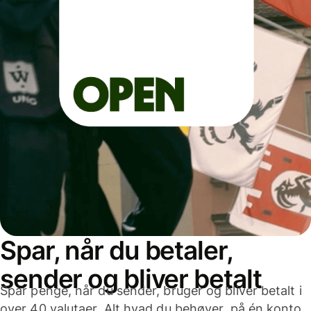
Spar, når du betaler,
sender og bliver betalt
Spar penge, når du sender, bruger og bliver betalt i
over 40 valutaer. Alt hvad du behøver, på én konto,