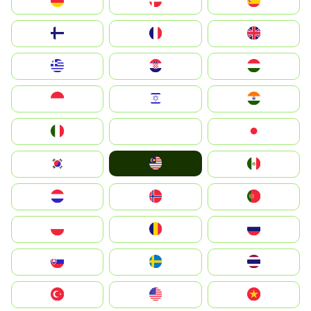
Deutschland
Denmark
España
Suomi
France
United Kingdom
Greece
Hrvatska
Magyarország
Indonesia
Israel
India
Italia
JA
Japan
Malay
South Korea
Mexico
Nederland
Norge
Portugal
Polska
România
Россия
Slovensko
Ruoŧŧa
ไทย
Türkiye
United States
Vietnam