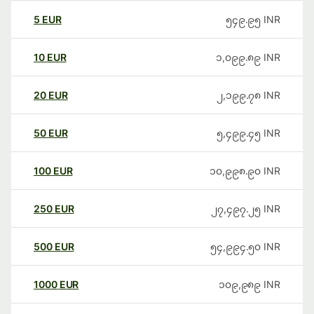
5
EUR
၅၄၉.၉၅
INR
10
EUR
၁,၀၉၉.၈၉
INR
20
EUR
၂,၁၉၉.၇၈
INR
50
EUR
၅,၄၉၉.၄၅
INR
100
EUR
၁၀,၉၉၈.၉၀
INR
250
EUR
၂၇,၄၉၇.၂၅
INR
500
EUR
၅၄,၉၉၄.၅၀
INR
1000
EUR
၁၀၉,၉၈၉
INR