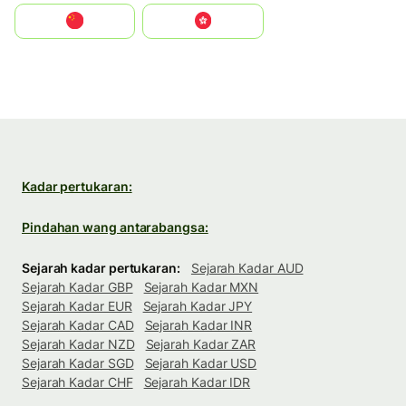
中国
中國香港特別行政區
Kadar pertukaran:
Pindahan wang antarabangsa:
Sejarah kadar pertukaran:
Sejarah Kadar AUD
Sejarah Kadar GBP
Sejarah Kadar MXN
Sejarah Kadar EUR
Sejarah Kadar JPY
Sejarah Kadar CAD
Sejarah Kadar INR
Sejarah Kadar NZD
Sejarah Kadar ZAR
Sejarah Kadar SGD
Sejarah Kadar USD
Sejarah Kadar CHF
Sejarah Kadar IDR