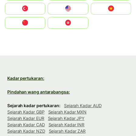
Türkiye
United States
Vietnam
中国
中國香港特別行政區
Kadar pertukaran:
Pindahan wang antarabangsa:
Sejarah kadar pertukaran:
Sejarah Kadar AUD
Sejarah Kadar GBP
Sejarah Kadar MXN
Sejarah Kadar EUR
Sejarah Kadar JPY
Sejarah Kadar CAD
Sejarah Kadar INR
Sejarah Kadar NZD
Sejarah Kadar ZAR