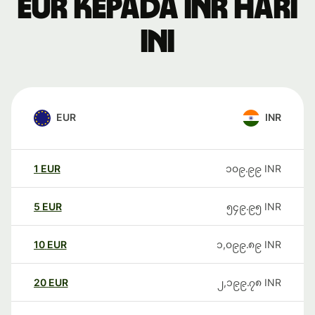
EUR kepada INR hari
ini
EUR
INR
1
EUR
၁၀၉.၉၉
INR
5
EUR
၅၄၉.၉၅
INR
10
EUR
၁,၀၉၉.၈၉
INR
20
EUR
၂,၁၉၉.၇၈
INR