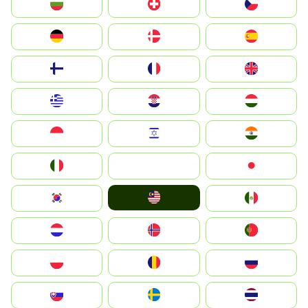
България
Switzerland
Czechia
Deutschland
Denmark
España
Suomi
France
United Kingdom
Greece
Hrvatska
Magyarország
Indonesia
Israel
India
Italia
JA
Japan
Malay
South Korea
Mexico
Nederland
Norge
Portugal
Polska
România
Россия
Slovensko
Ruoŧŧa
ไทย