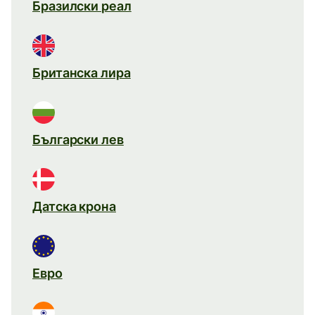
Бразилски реал
Британска лира
Български лев
Датска крона
Евро