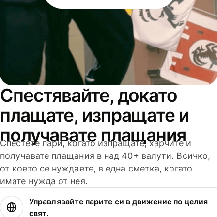
Спестявайте, докато
плащате, изпращате и
получавате плащания
Спестете пари, когато изпращате, харчите и
получавате плащания в над 40+ валути. Всичко,
от което се нуждаете, в една сметка, когато
имате нужда от нея.
Управлявайте парите си в движение по целия
свят.