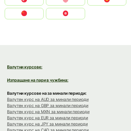
中国
中國香港特別行政區
Валутни курсове:
Изпращане на пари в чужбина:
Валутни курсове на за минали периоди:
Валутен курс на AUD за минали периоди
Валутен курс на GBP за минали периоди
Валутен курс на MXN за минали периоди
Валутен курс на EUR за минали периоди
Валутен курс на JPY за минали периоди
Валутен курс на CAD за минали периоди