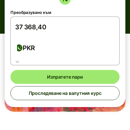
Преобразувано към
PKR
Изпратете пари
Проследяване на валутния курс