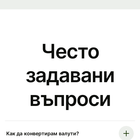
Често
задавани
въпроси
Как да конвертирам валути?