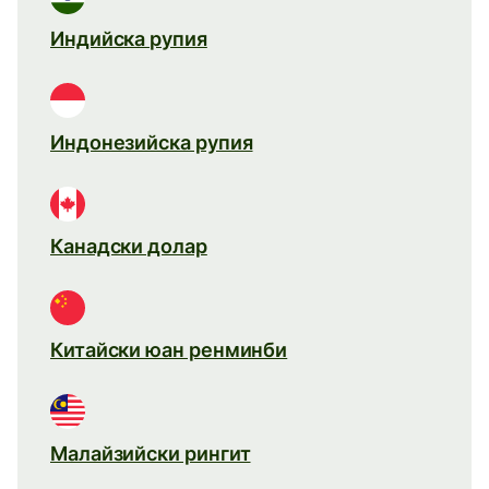
Индийска рупия
Индонезийска рупия
Канадски долар
Китайски юан ренминби
Малайзийски рингит