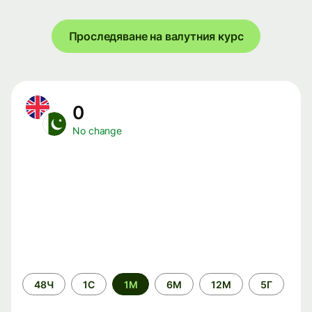
Проследяване на валутния курс
0
No change
Time
48Ч
1С
1М
6М
12М
5Г
period