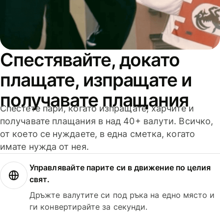
Спестявайте, докато
плащате, изпращате и
получавате плащания
Спестете пари, когато изпращате, харчите и
получавате плащания в над 40+ валути. Всичко,
от което се нуждаете, в една сметка, когато
имате нужда от нея.
Управлявайте парите си в движение по целия
свят.
Дръжте валутите си под ръка на едно място и
ги конвертирайте за секунди.