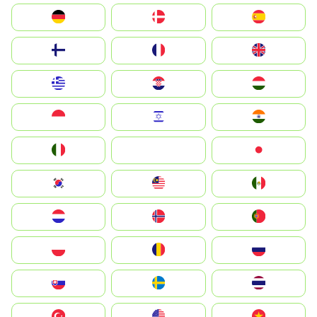
Deutschland
Denmark
España
Suomi
France
United Kingdom
Greece
Hrvatska
Magyarország
Indonesia
Israel
India
Italia
JA
Japan
South Korea
Malay
Mexico
Nederland
Norge
Portugal
Polska
România
Россия
Slovensko
Ruoŧŧa
ไทย
Türkiye
United States
Vietnam