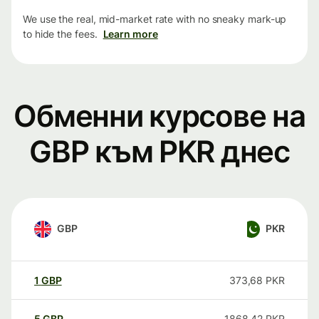
We use the real, mid-market rate with no sneaky mark-up
to hide the fees.
Learn more
Обменни курсове на
GBP към PKR днес
GBP
PKR
1
GBP
373,68
PKR
5
GBP
1868,42
PKR