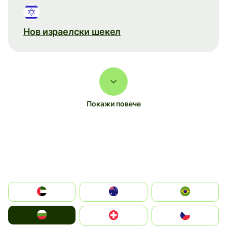
Нов израелски шекел
Покажи повече
الإمارات العربية المتحدة
Australia
Brazil
България
Switzerland
Czechia