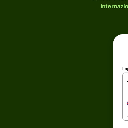
internazi
Im