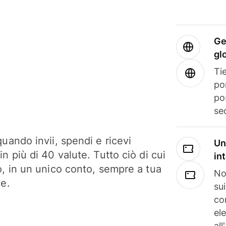
Ge
gl
Tie
po
po
se
uando invii, spendi e ricevi
Un
n più di 40 valute. Tutto ciò di cui
in
o, in un unico conto, sempre a tua
No
ne.
su
co
el
all