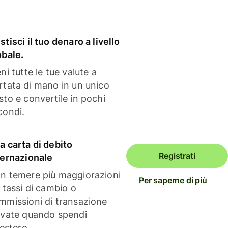
stisci il tuo denaro a livello
obale.
ni tutte le tue valute a
rtata di mano in un unico
sto e convertile in pochi
condi.
a carta di debito
Registrati
ternazionale
n temere più maggiorazioni
Per saperne di più
i tassi di cambio o
mmissioni di transazione
evate quando spendi
'estero.