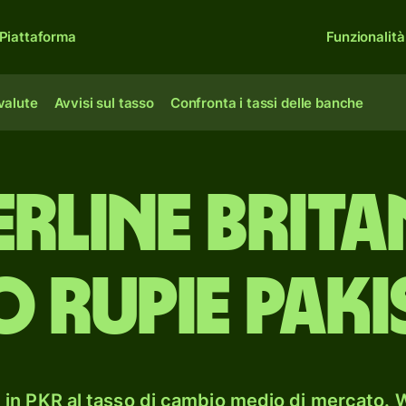
Piattaforma
Funzionalità
 valute
Avvisi sul tasso
Confronta i tassi delle banche
erline brit
o rupie paki
in PKR al tasso di cambio medio di mercato. W