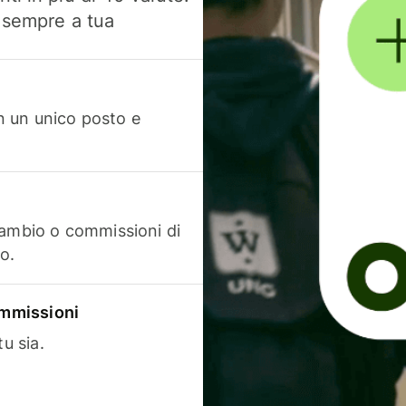
, sempre a tua
in un unico posto e
cambio o commissioni di
o.
commissioni
u sia.