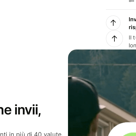
In
ri
Il
lo
e invii,
ti in più di 40 valute.