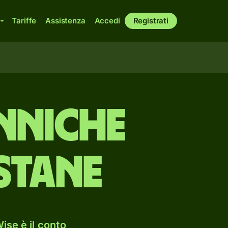
Tariffe
Assistenza
Accedi
Registrati
anniche
stane
ise è il conto