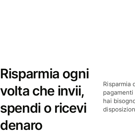
Risparmia ogni
Risparmia q
volta che invii,
pagamenti i
hai bisogn
spendi o ricevi
disposizio
denaro