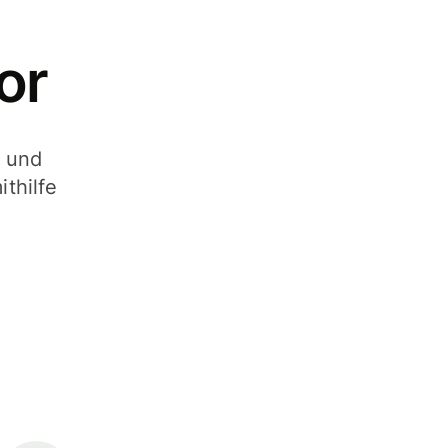
or
- und
thilfe