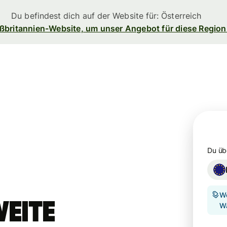
Du befindest dich auf der Website für: Österreich
ßbritannien-Website, um unser Angebot für diese Region
n
Produkte
Überweisen
eisen
Empfangen
Kartenausgabe
angen
orm
Du üb
Multi-
ess-
Währungs-
Banken,
Konten
en
d
We
erem
eite
Wä
e dir
eßen.
Industriesektor