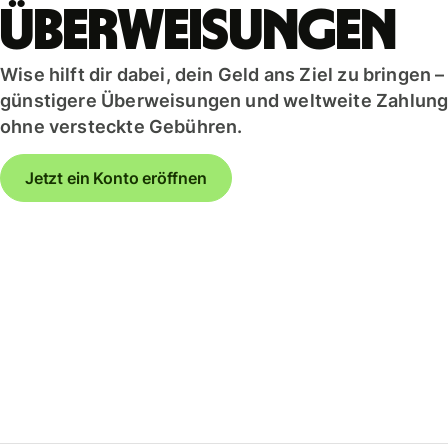
ausgeben und
Debitkarte
Rendit
Überweisungen
umtauschen
Erkunden
Wise
kannst.
Sichere
Asset
Wise hilft dir dabei, dein Geld ans Ziel zu bringen 
dir eine
Erkunden
Europ
Rendite
günstigere Überweisungen und weltweite Zahlunge
mit Wise
Teamf
ohne versteckte Gebühren.
Assets
verwa
Europe
Jetzt ein Konto eröffnen
Verkn
Buchh
Gebühren
Ressource
Preisstruktur
für
API-
Privatkunden
Integrati
entdecke
Demo