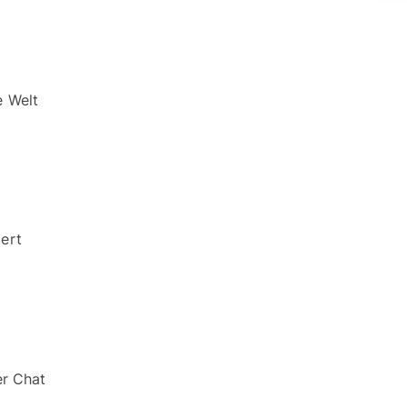
anmelden
ren
Entwickler
e Welt
API-
Dokumentation
erkunden
men
iert
er Chat