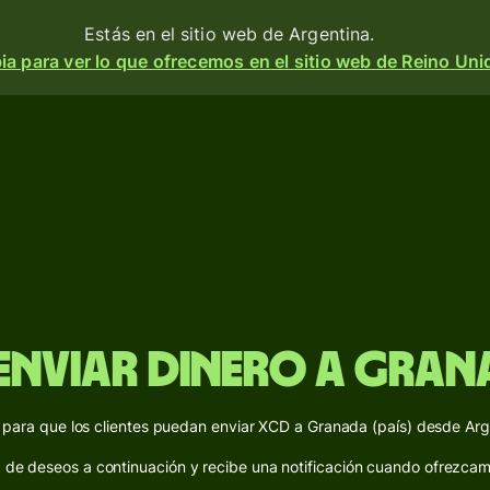
Estás en el sitio web de Argentina.
a para ver lo que ofrecemos en el sitio web de Reino Uni
os
ar
bir
ir
etas
enviar dinero a Grana
ntas
idivisa
ara que los clientes puedan enviar XCD a Granada (país) desde Arge
s
ta de deseos a continuación y recibe una notificación cuando ofrezca