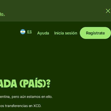
do.
ES
Ayuda
Inicia sesión
Regístrate
da (país)?
ntina, pero aún estamos en ello.
mos transferencias en XCD.