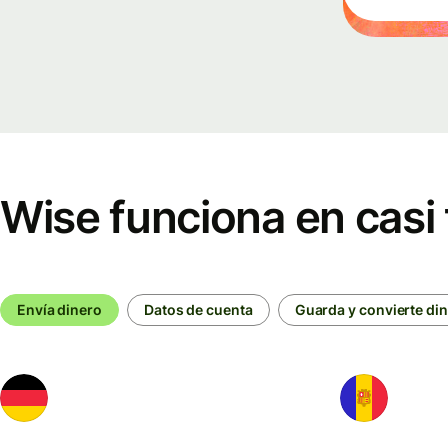
Eventos
Regístra
Wise
Connect
Wise funciona en casi
Desarrol
Explora 
Envía dinero
Datos de cuenta
Guarda y convierte di
documen
de la API