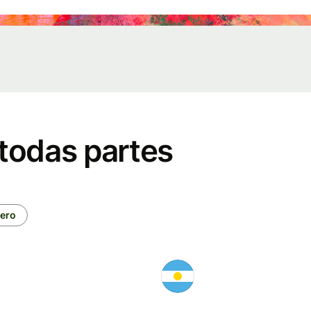
te en
 todas partes
ladores
la
nero
tación