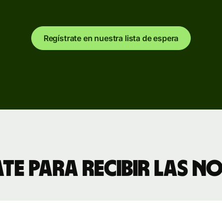
e
iones
Regístrate en nuestra lista de espera
ras
rmas
vas
laces
de
rmas
te para recibir las 
rmas
de
l