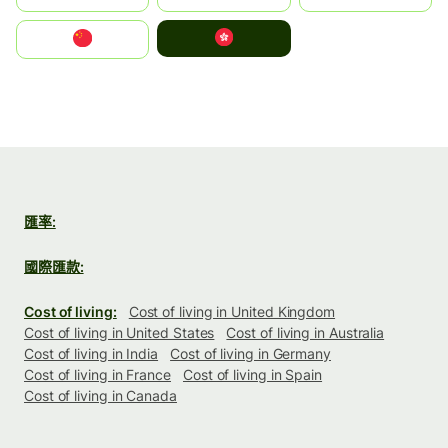
中國香港特別行政區
中国
匯率:
國際匯款:
Cost of living:
Cost of living in United Kingdom
Cost of living in United States
Cost of living in Australia
Cost of living in India
Cost of living in Germany
Cost of living in France
Cost of living in Spain
Cost of living in Canada