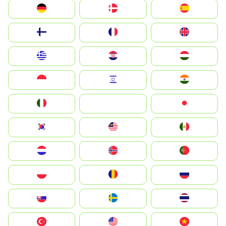
Deutschland
Denmark
España
Suomi
France
United Kingdom
Greece
Hrvatska
Magyarország
Indonesia
Israel
India
Italia
JA
Japan
South Korea
Malay
Mexico
Nederland
Norge
Portugal
Polska
România
Россия
Slovensko
Ruoŧŧa
ไทย
Türkiye
United States
Vietnam