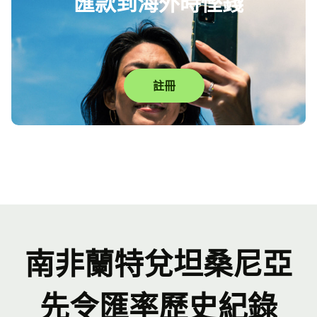
匯款到海外時慳錢
註冊
南非蘭特兌坦桑尼亞
先令匯率歷史紀錄