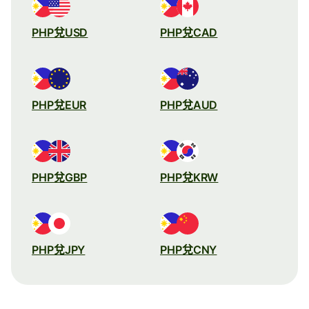
PHP兌USD
PHP兌CAD
PHP兌EUR
PHP兌AUD
PHP兌GBP
PHP兌KRW
PHP兌JPY
PHP兌CNY