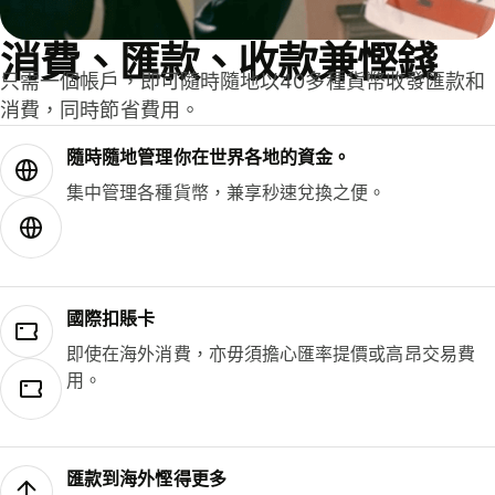
消費、匯款、收款兼慳錢
只需一個帳戶，即可隨時隨地以40多種貨幣收發匯款和
消費，同時節省費用。
隨時隨地管理你在世界各地的資金。
集中管理各種貨幣，兼享秒速兌換之便。
國際扣賬卡
即使在海外消費，亦毋須擔心匯率提價或高昂交易費
用。
匯款到海外慳得更多