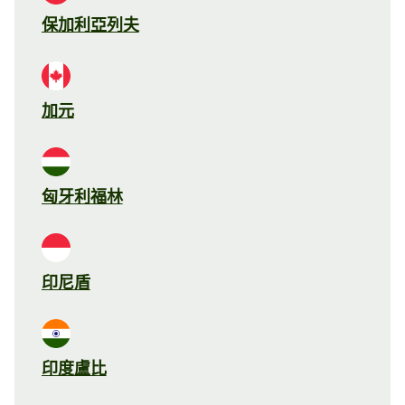
保加利亞列夫
加元
匈牙利福林
印尼盾
印度盧比