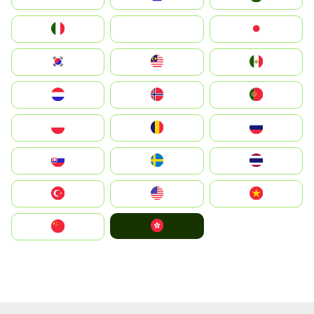
Italia
JA
Japan
South Korea
Malay
Mexico
Nederland
Norge
Portugal
Polska
România
Россия
Slovensko
Ruoŧŧa
ไทย
Türkiye
United States
Vietnam
中國香港特別行政區
中国