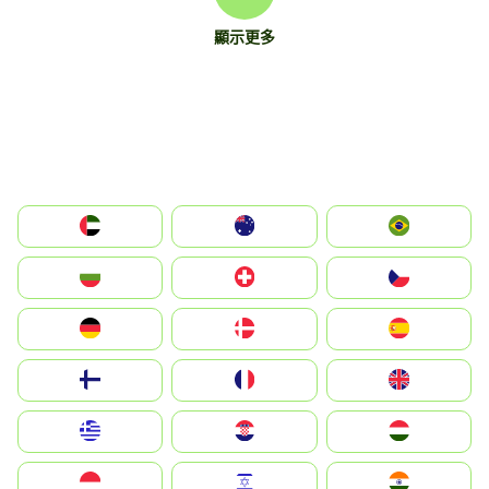
顯示更多
الإمارات العربية المتحدة
Australia
Brazil
България
Switzerland
Czechia
Deutschland
Denmark
España
Suomi
France
United Kingdom
Greece
Hrvatska
Magyarország
Indonesia
Israel
India