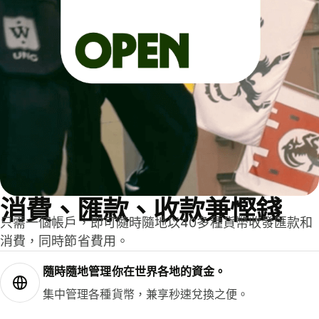
消費、匯款、收款兼慳錢
只需一個帳戶，即可隨時隨地以40多種貨幣收發匯款和
消費，同時節省費用。
隨時隨地管理你在世界各地的資金。
集中管理各種貨幣，兼享秒速兌換之便。