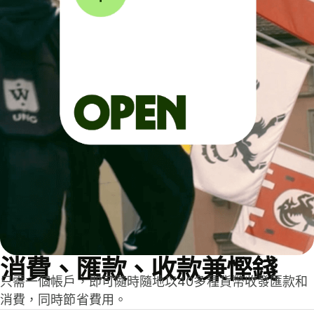
消費、匯款、收款兼慳錢
只需一個帳戶，即可隨時隨地以40多種貨幣收發匯款和
消費，同時節省費用。