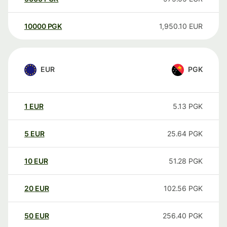
10000
PGK
1,950.10
EUR
EUR
PGK
1
EUR
5.13
PGK
5
EUR
25.64
PGK
10
EUR
51.28
PGK
20
EUR
102.56
PGK
50
EUR
256.40
PGK