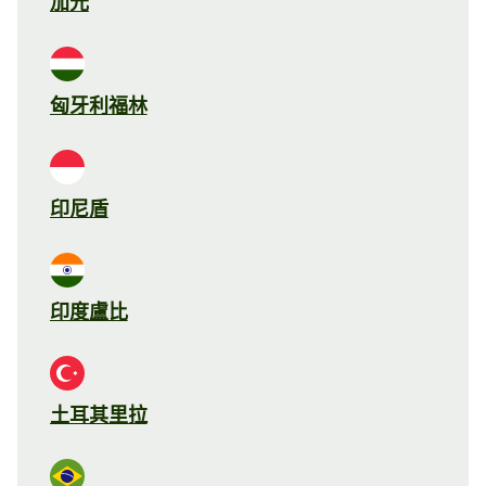
加元
匈牙利福林
印尼盾
印度盧比
土耳其里拉