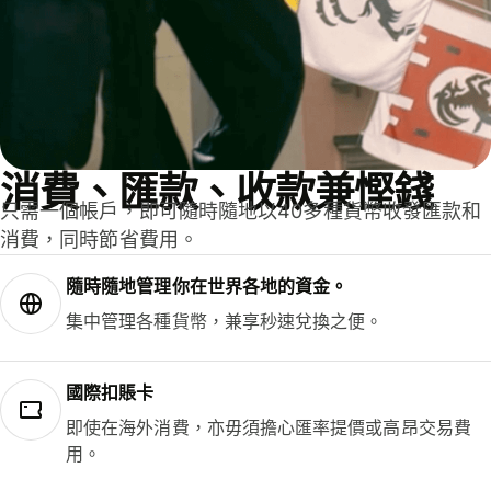
消費、匯款、收款兼慳錢
只需一個帳戶，即可隨時隨地以40多種貨幣收發匯款和
消費，同時節省費用。
隨時隨地管理你在世界各地的資金。
集中管理各種貨幣，兼享秒速兌換之便。
國際扣賬卡
即使在海外消費，亦毋須擔心匯率提價或高昂交易費
用。