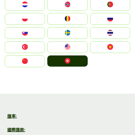
Nederland
Norge
Portugal
Polska
România
Россия
Slovensko
Ruoŧŧa
ไทย
Türkiye
United States
Vietnam
中國香港特別行政區
中国
匯率:
國際匯款: