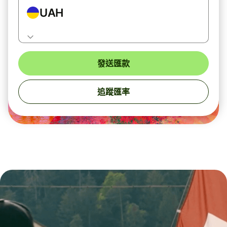
UAH
發送匯款
追蹤匯率