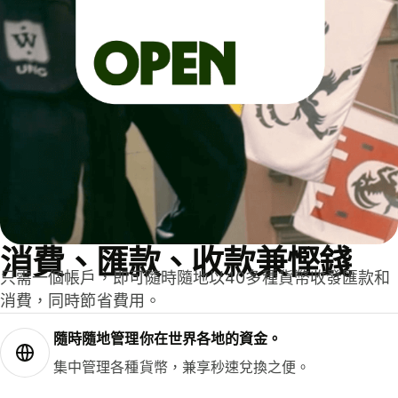
消費、匯款、收款兼慳錢
只需一個帳戶，即可隨時隨地以40多種貨幣收發匯款和
消費，同時節省費用。
隨時隨地管理你在世界各地的資金。
集中管理各種貨幣，兼享秒速兌換之便。