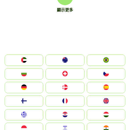
顯示更多
الإمارات العربية المتحدة
Australia
Brazil
България
Switzerland
Czechia
Deutschland
Denmark
España
Suomi
France
United Kingdom
Greece
Hrvatska
Magyarország
Indonesia
Israel
India