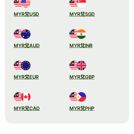
MYR兌USD
MYR兌SGD
MYR兌AUD
MYR兌INR
MYR兌EUR
MYR兌GBP
MYR兌CAD
MYR兌PHP