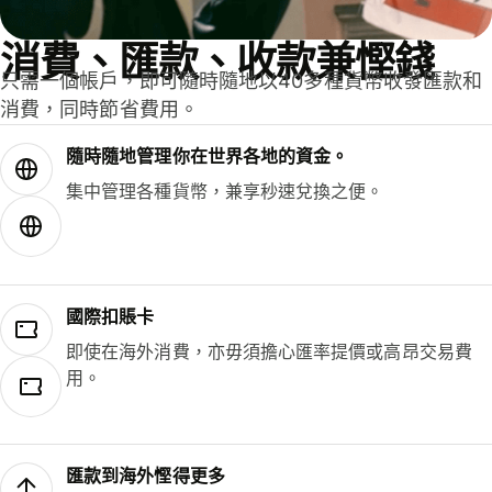
消費、匯款、收款兼慳錢
只需一個帳戶，即可隨時隨地以40多種貨幣收發匯款和
消費，同時節省費用。
隨時隨地管理你在世界各地的資金。
集中管理各種貨幣，兼享秒速兌換之便。
國際扣賬卡
即使在海外消費，亦毋須擔心匯率提價或高昂交易費
用。
匯款到海外慳得更多