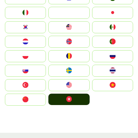
Italia
JA
Japan
South Korea
Malay
Mexico
Nederland
Norge
Portugal
Polska
România
Россия
Slovensko
Ruoŧŧa
ไทย
Türkiye
United States
Vietnam
中國香港特別行政區
中国