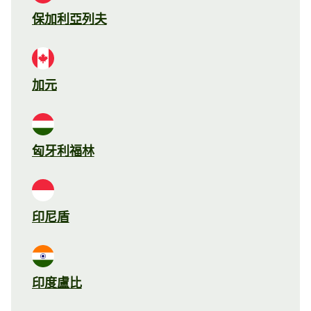
保加利亞列夫
加元
匈牙利福林
印尼盾
印度盧比