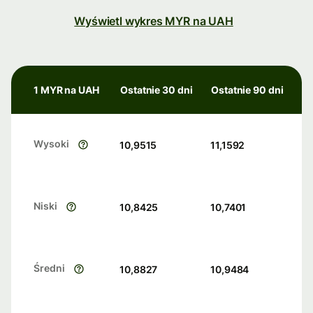
Wyświetl wykres MYR na UAH
1 MYR na UAH
Ostatnie 30 dni
Ostatnie 90 dni
Wysoki
10,9515
11,1592
Niski
10,8425
10,7401
Średni
10,8827
10,9484