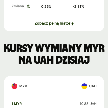
Zmiana
0.25
%
-2.31
%
Zobacz pełną historię
Kursy wymiany MYR
na UAH dzisiaj
MYR
UAH
1
MYR
10,88
UAH