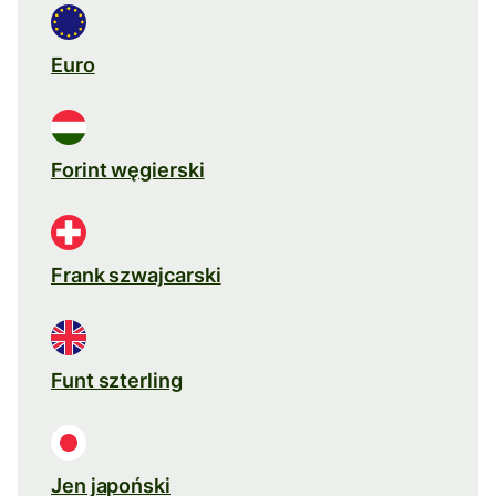
Euro
Forint węgierski
Frank szwajcarski
Funt szterling
Jen japoński