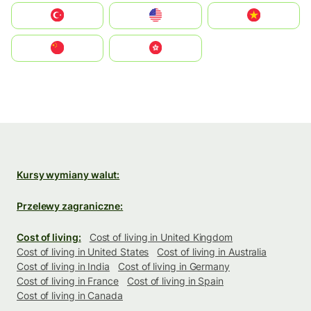
Türkiye
United States
Vietnam
中国
中國香港特別行政區
Kursy wymiany walut:
Przelewy zagraniczne:
Cost of living:
Cost of living in United Kingdom
Cost of living in United States
Cost of living in Australia
Cost of living in India
Cost of living in Germany
Cost of living in France
Cost of living in Spain
Cost of living in Canada