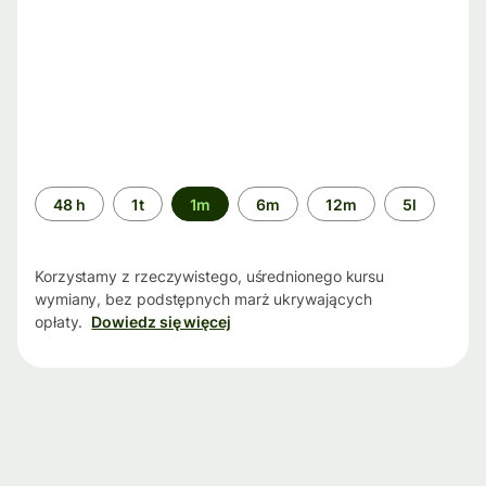
Przedział
48 h
1t
1m
6m
12m
5l
czasu
Korzystamy z rzeczywistego, uśrednionego kursu
wymiany, bez podstępnych marż ukrywających
opłaty.
Dowiedz się więcej