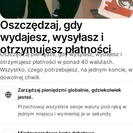
Oszczędzaj, gdy
wydajesz, wysyłasz i
otrzymujesz płatności
Oszczędzaj pieniądze, gdy wysyłasz, wydajesz i
otrzymujesz płatności w ponad 40 walutach.
Wszystko, czego potrzebujesz, na jednym koncie, w
dowolnej chwili.
Zarządzaj pieniędzmi globalnie, gdziekolwiek
jesteś.
Przechowuj wszystkie swoje waluty pod ręką w
jednym miejscu i wymieniaj je w sekundy.