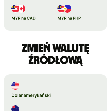
MYR na CAD
MYR na PHP
Zmień walutę
źródłową
Dolar amerykański