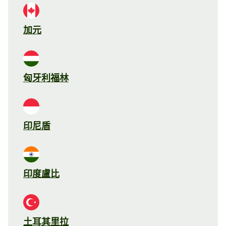
加元
匈牙利福林
印尼盾
印度盧比
土耳其里拉