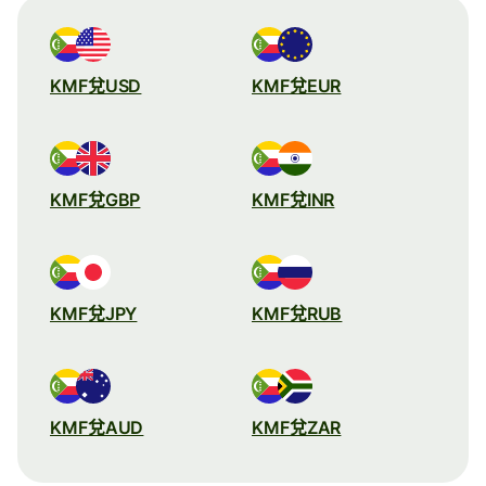
KMF兌USD
KMF兌EUR
KMF兌GBP
KMF兌INR
KMF兌JPY
KMF兌RUB
KMF兌AUD
KMF兌ZAR