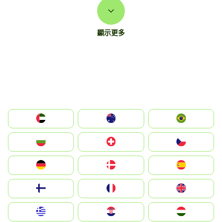
顯示更多
الإمارات العربية المتحدة
Australia
Brazil
България
Switzerland
Czechia
Deutschland
Denmark
España
Suomi
France
United Kingdom
Greece
Hrvatska
Magyarország