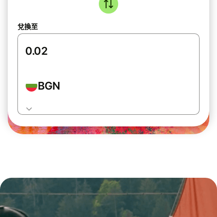
兌換至
BGN