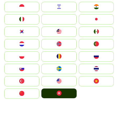
Indonesia
Israel
India
Italia
JA
Japan
South Korea
Malay
Mexico
Nederland
Norge
Portugal
Polska
România
Россия
Slovensko
Ruoŧŧa
ไทย
Türkiye
United States
Vietnam
中國香港特別行政區
中国