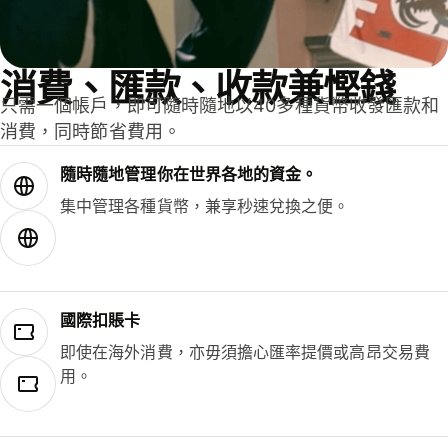
消費、匯款、收款兼慳錢
只需一個帳戶，即可隨時隨地以40多種貨幣收發匯款和
消費，同時節省費用。
隨時隨地管理你在世界各地的資金。
集中管理各種貨幣，兼享秒速兌換之便。
國際扣賬卡
即使在海外消費，亦毋須擔心匯率提價或高昂交易費
用。