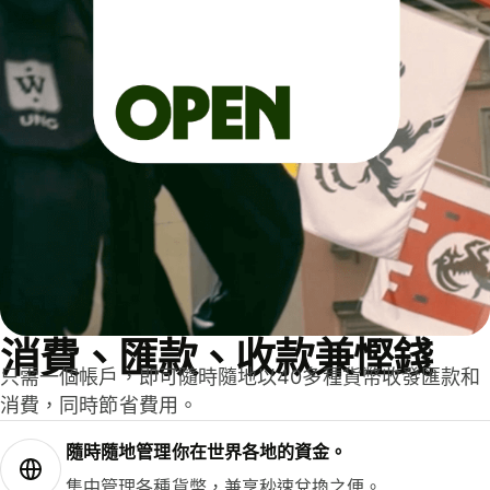
消費、匯款、收款兼慳錢
只需一個帳戶，即可隨時隨地以40多種貨幣收發匯款和
消費，同時節省費用。
隨時隨地管理你在世界各地的資金。
集中管理各種貨幣，兼享秒速兌換之便。