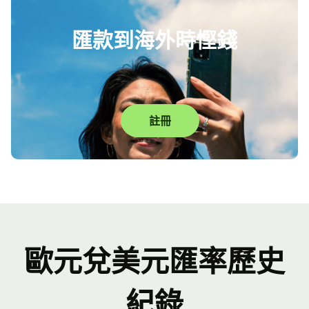
匯款到海外時慳錢
註冊
歐元兌美元匯率歷史
紀錄