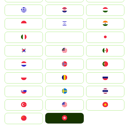
Greece
Hrvatska
Magyarország
Indonesia
Israel
India
Italia
JA
Japan
South Korea
Malay
Mexico
Nederland
Norge
Portugal
Polska
România
Россия
Slovensko
Ruoŧŧa
ไทย
Türkiye
United States
Vietnam
中國香港特別行政區
中国