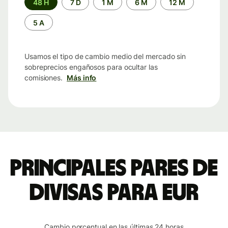
48 H
7 D
1 M
6 M
12 M
de
tiempo
5 A
Usamos el tipo de cambio medio del mercado sin
sobreprecios engañosos para ocultar las
comisiones.
Más info
Principales pares de
divisas para EUR
Cambio porcentual en las últimas 24 horas