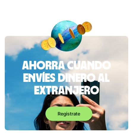
Ahorra cuando
envíes dinero al
extranjero
Regístrate