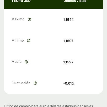
1 EUR a USD
Últimos 7 días
Máximo
1,1544
Mínimo
1,1507
Media
1,1527
Fluctuación
-0.01
%
El tipo de cambio para euro a dólares estadounidenses es