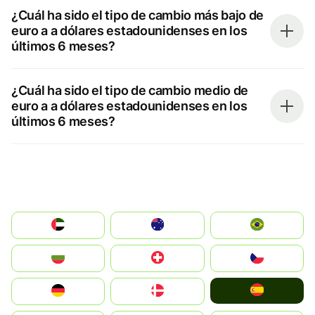
¿Cuál ha sido el tipo de cambio más bajo de
euro a a dólares estadounidenses en los
últimos 6 meses?
¿Cuál ha sido el tipo de cambio medio de
euro a a dólares estadounidenses en los
últimos 6 meses?
الإمارات العربية المتحدة
Australia
Brazil
България
Switzerland
Czechia
España
Deutschland
Denmark