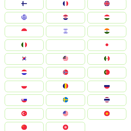
Suomi
France
United Kingdom
Greece
Hrvatska
Magyarország
Indonesia
Israel
India
Italia
JA
Japan
South Korea
Malay
Mexico
Nederland
Norge
Portugal
Polska
România
Россия
Slovensko
Ruoŧŧa
ไทย
Türkiye
United States
Vietnam
中国
中國香港特別行政區