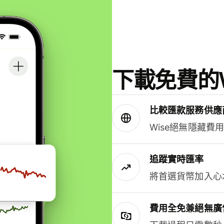
下載免費的W
比較匯款服務供應
Wise絕無隱藏費
追蹤實時匯率
將首選貨幣加入心
費用全免兼絕無廣