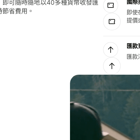
國際
，即可隨時隨地以40多種貨幣收發匯
時節省費用。
即使
提價
匯款
匯款