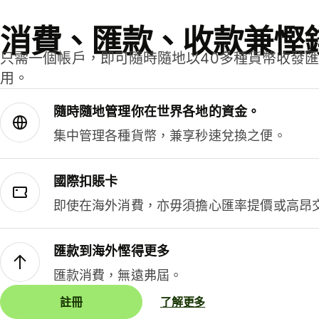
消費、匯款、收款兼慳
只需一個帳戶，即可隨時隨地以40多種貨幣收發
用。
隨時隨地管理你在世界各地的資金。
集中管理各種貨幣，兼享秒速兌換之便。
國際扣賬卡
即使在海外消費，亦毋須擔心匯率提價或高昂
匯款到海外慳得更多
匯款消費，無遠弗屆。
註冊
了解更多