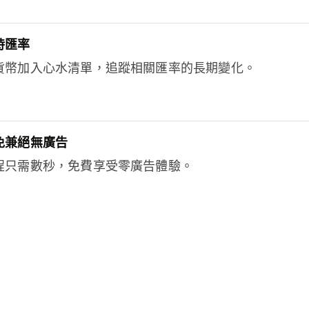
時匯率
貨幣加入心水清單，追蹤相關匯率的長期變化。
免兼絕無廣告
程只需數秒，免費享受零廣告體驗。