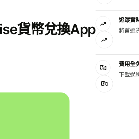
追蹤實
se貨幣兌換App
將首選
費用全
下載過