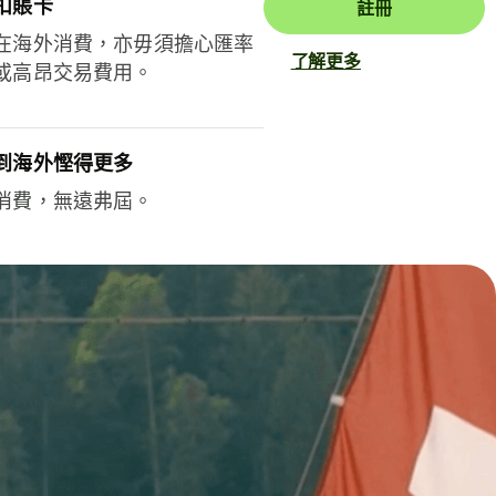
扣賬卡
註冊
在海外消費，亦毋須擔心匯率
了解更多
或高昂交易費用。
到海外慳得更多
消費，無遠弗屆。