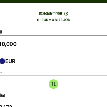
市場匯率中間價
€1 EUR = 0.8173 JOD
額
EUR
換至