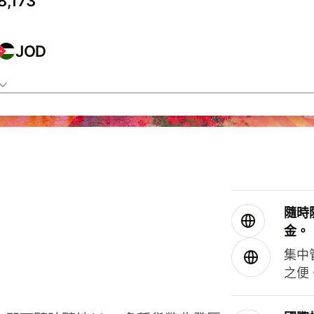
JOD
隨時
金。
集中
之便