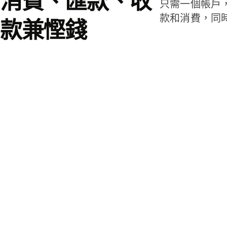
消費、匯款、收
只需一個帳戶
款和消費，同
款兼慳錢