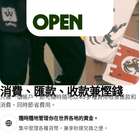
消費、匯款、收款兼慳錢
只需一個帳戶，即可隨時隨地以40多種貨幣收發匯款和
消費，同時節省費用。
隨時隨地管理你在世界各地的資金。
集中管理各種貨幣，兼享秒速兌換之便。