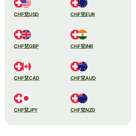
CHF兌USD
CHF兌EUR
CHF兌GBP
CHF兌INR
CHF兌CAD
CHF兌AUD
CHF兌JPY
CHF兌NZD