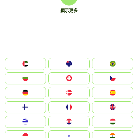
顯示更多
الإمارات العربية المتحدة
Australia
Brazil
България
Switzerland
Czechia
Deutschland
Denmark
España
Suomi
France
United Kingdom
Greece
Hrvatska
Magyarország
Indonesia
Israel
India