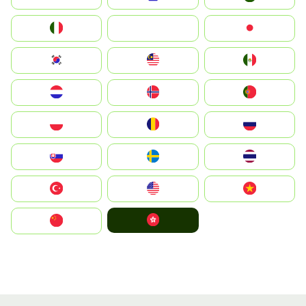
Italia
JA
Japan
South Korea
Malay
Mexico
Nederland
Norge
Portugal
Polska
România
Россия
Slovensko
Ruoŧŧa
ไทย
Türkiye
United States
Vietnam
中國香港特別行政區
中国