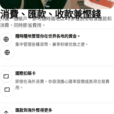
消費、匯款、收款兼慳錢
只需一個帳戶，即可隨時隨地以40多種貨幣收發匯款和
消費，同時節省費用。
隨時隨地管理你在世界各地的資金。
集中管理各種貨幣，兼享秒速兌換之便。
國際扣賬卡
即使在海外消費，亦毋須擔心匯率提價或高昂交易費
用。
匯款到海外慳得更多