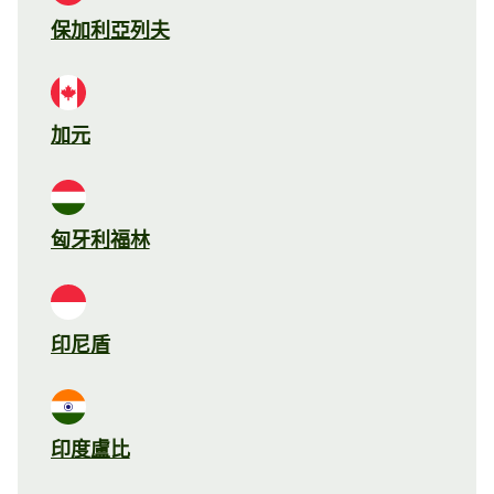
保加利亞列夫
加元
匈牙利福林
印尼盾
印度盧比