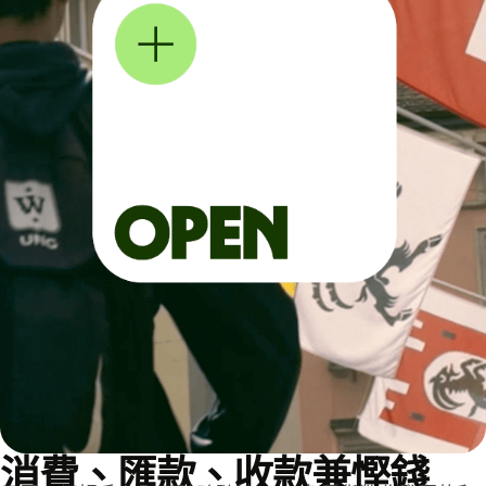
消費、匯款、收款兼慳錢