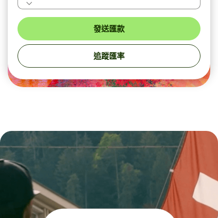
發送匯款
追蹤匯率