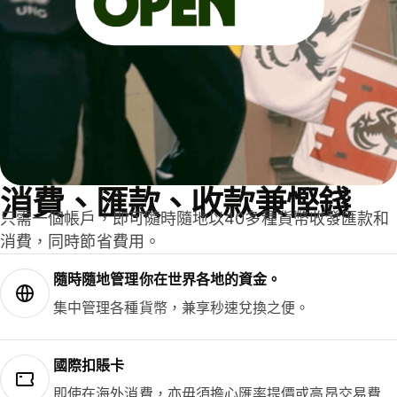
消費、匯款、收款兼慳錢
只需一個帳戶，即可隨時隨地以40多種貨幣收發匯款和
消費，同時節省費用。
隨時隨地管理你在世界各地的資金。
集中管理各種貨幣，兼享秒速兌換之便。
國際扣賬卡
即使在海外消費，亦毋須擔心匯率提價或高昂交易費