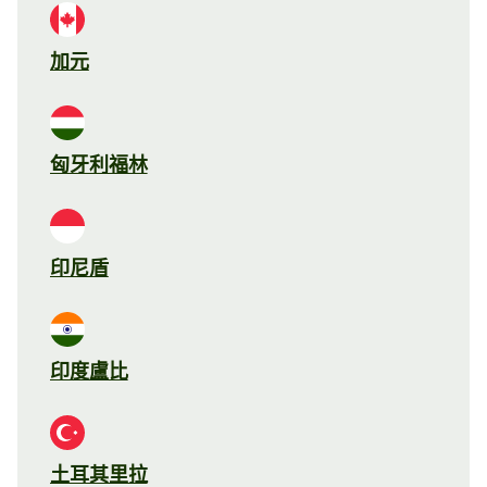
加元
匈牙利福林
印尼盾
印度盧比
土耳其里拉