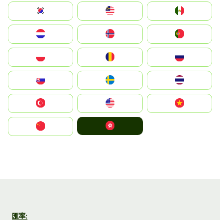
South Korea
Malay
Mexico
Nederland
Norge
Portugal
Polska
România
Россия
Slovensko
Ruoŧŧa
ไทย
Türkiye
United States
Vietnam
中國香港特別行政區
中国
匯率: