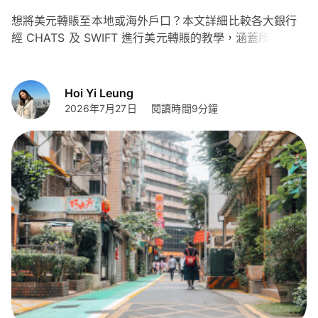
想將美元轉賬至本地或海外戶口？本文詳細比較各大銀行
經 CHATS 及 SWIFT 進行美元轉賬的教學，涵蓋所需資
料、詳細步驟、手續費、截數時間，並列出 Wise 匯款流
程等實用資訊，助你根據不同情況選擇最適合的方式完成
匯款。
Hoi Yi Leung
2026年7月27日
閱讀時間9分鐘