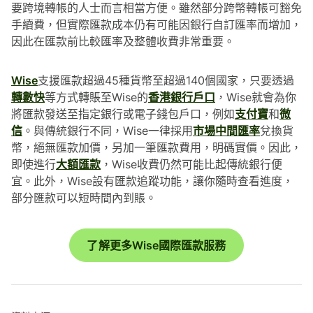
要跨境轉帳的人士而言相當方便。雖然部分跨幣轉帳可豁免
手續費，但實際匯款成本仍有可能因銀行自訂匯率而增加，
因此在匯款前比較匯率及整體收費非常重要。
Wise
支援匯款超過45種貨幣至超過140個國家，只要透過
轉數快
等方式轉賬至Wise的
香港銀行戶口
，Wise就會為你
將匯款發送至指定銀行或電子錢包戶口，例如
支付寶
和
微
信
。與傳統銀行不同，Wise一律採用
市場中間匯率
兌換貨
幣，絕無匯款加價，另加一筆匯款費用，明碼實價。因此，
即使進行
大額匯款
，Wise收費仍然可能比起傳統銀行便
宜。此外，Wise設有匯款追蹤功能，讓你隨時查看進度，
部分匯款可以短時間內到賬。
了解更多Wise國際匯款服務