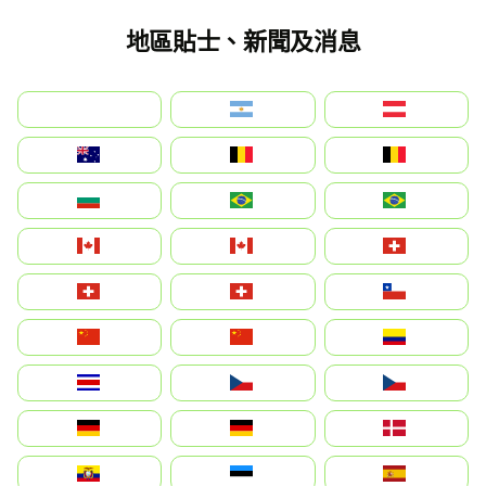
地區貼士、新聞及消息
بالعربية
Argentina
Österreich
Australia
België
Belgique
България
Brasil (ES)
Brasil
Canada (FR)
Canada
Svizzera
Suisse
Schweiz
Chile
中国
China
Colombia
Costa Rica
Czechia
Česko
Deutschland
Germany
Danmark
Ecuador
Eesti
Spain