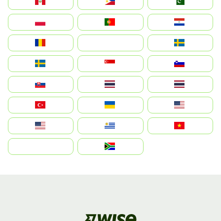
Perú
Philippines
Pakistan
Polska
Portugal
Paraguay
România
На русском
Sweden
Sverige
Singapore
Slovenija
Slovensko
Thailand
ไทย
Türkiye
Україна
United States
Estados Unidos
Uruguay
Việt Nam
بالعربية
South Africa