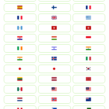
España
Suomi
France
France
United Kingdom
Ελλάδα
Guatemala
Hong Kong
中國香港特別行政區
Hrvatska
Magyarország
Indonesia
Ireland
ישראל
भारत
India
Ísland
Italia
Japan
日本
대한민국
Lietuva
Latvija
Maroc
México
Malaysia (MS)
Malaysia
Nederland
Norge
New Zealand